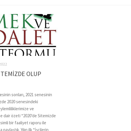
2022
SİTEMİZDE OLUP
R
sinin sonları, 2021 senesinin
izde 2020 senesindeki
ylemliliklerimize ve
ze dair özeti “2020’de Sitemizde
simli bir faaliyet raporu ile
paylaştık. Yılın ilk “İşçilerin