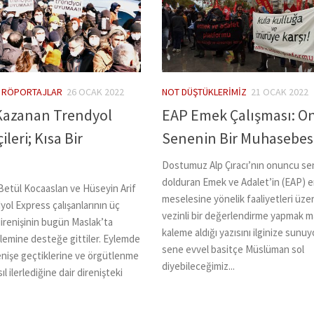
/
RÖPORTAJLAR
26 OCAK 2022
NOT DÜŞTÜKLERIMIZ
21 OCAK 2022
 Kazanan Trendyol
EAP Emek Çalışması: O
ileri; Kısa Bir
Senenin Bir Muhasebes
Dostumuz Alp Çıracı’nın onuncu se
dolduran Emek ve Adalet’in (EAP) 
 Betül Kocaaslan ve Hüseyin Arif
meselesine yönelik faaliyetleri üze
yol Express çalışanlarının üç
vezinli bir değerlendirme yapmak m
irenişinin bugün Maslak’ta
kaleme aldığı yazısını ilginize sunu
lemine desteğe gittiler. Eylemde
sene evvel basitçe Müslüman sol
enişe geçtiklerine ve örgütlenme
diyebileceğimiz...
ıl ilerlediğine dair direnişteki