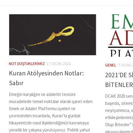
NOT DÜŞTÜKLERIMIZ
17 OCAK 2022
GENEL
7 OCAK 
Kuran Atölyesinden Notlar:
2021’DE 
Sabır
BİTENLE
Emeğin karşılığını ve adaletin tesisini
OCAK 2020 sene
mücadelede temel noktalar olarak işaret eden
başında, sitem
Emek ve Adalet Platformu üyeleri ve
neşriyatımıza, e
çevresinden insanlarla, Kuran’la günlük
etkileşimlerimi
hikayemizde nasıl ilişkilendiğimizi kavramaya
Olup Bitenler” i
yönelik bir çalışma yürütüyoruz. Politik yahut
okuyucularımızla 