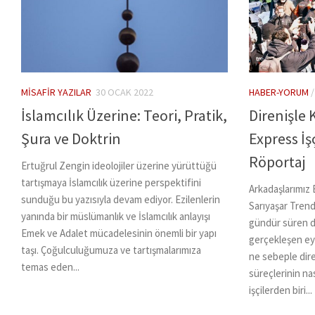
MISAFIR YAZILAR
30 OCAK 2022
HABER-YORUM
İslamcılık Üzerine: Teori, Pratik,
Direnişle
Şura ve Doktrin
Express İşç
Röportaj
Ertuğrul Zengin ideolojiler üzerine yürüttüğü
tartışmaya İslamcılık üzerine perspektifini
Arkadaşlarımız
sunduğu bu yazısıyla devam ediyor. Ezilenlerin
Sarıyaşar Trend
yanında bir müslümanlık ve İslamcılık anlayışı
gündür süren d
Emek ve Adalet mücadelesinin önemli bir yapı
gerçekleşen ey
taşı. Çoğulculuğumuza ve tartışmalarımıza
ne sebeple dir
temas eden...
süreçlerinin nas
işçilerden biri...