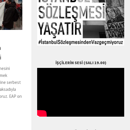
n
i
İŞÇILERIN SESI (SALI 19.00)
nesini
emek
rine serbest
aksadıyla
yoruz. EAP on