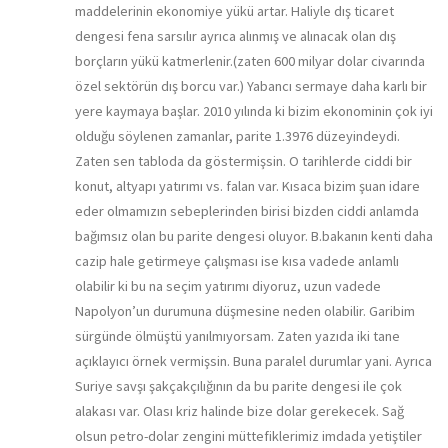
maddelerinin ekonomiye yükü artar. Haliyle dış ticaret
dengesi fena sarsılır ayrıca alınmış ve alınacak olan dış
borçların yükü katmerlenir.(zaten 600 milyar dolar civarında
özel sektörün dış borcu var.) Yabancı sermaye daha karlı bir
yere kaymaya başlar. 2010 yılında ki bizim ekonominin çok iyi
olduğu söylenen zamanlar, parite 1.3976 düzeyindeydi.
Zaten sen tabloda da göstermişsin. O tarihlerde ciddi bir
konut, altyapı yatırımı vs. falan var. Kısaca bizim şuan idare
eder olmamızın sebeplerinden birisi bizden ciddi anlamda
bağımsız olan bu parite dengesi oluyor. B.bakanın kenti daha
cazip hale getirmeye çalışması ise kısa vadede anlamlı
olabilir ki bu na seçim yatırımı diyoruz, uzun vadede
Napolyon’un durumuna düşmesine neden olabilir. Garibim
sürgünde ölmüştü yanılmıyorsam. Zaten yazıda iki tane
açıklayıcı örnek vermişsin. Buna paralel durumlar yani. Ayrıca
Suriye savşı şakçakçılığının da bu parite dengesi ile çok
alakası var. Olası kriz halinde bize dolar gerekecek. Sağ
olsun petro-dolar zengini müttefiklerimiz imdada yetiştiler