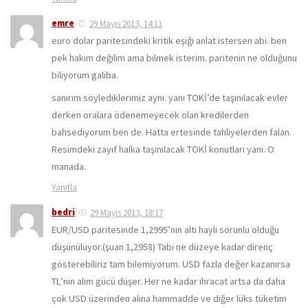
emre
29 Mayıs 2013, 14:11
euro dolar paritesindeki kritik eşiği anlat istersen abi. ben
pek hakim değilim ama bilmek isterim. paritenin ne olduğunu
biliyorum galiba.
sanırım söylediklerimiz aynı. yani TOKİ’de taşınılacak evler
derken oralara ödenemeyecek olan kredilerden
bahsediyorum ben de. Hatta ertesinde tahliyelerden falan.
Resimdeki zayıf halka taşınılacak TOKİ konutları yani. O
manada.
Yanıtla
bedri
29 Mayıs 2013, 18:17
EUR/USD paritesinde 1,2995’nin altı hayli sorunlu olduğu
düşünülüyor.(şuan 1,2958) Tabi ne düzeye kadar direnç
gösterebiliriz tam bilemiyorum. USD fazla değer kazanırsa
TL’nin alım gücü düşer. Her ne kadar ihracat artsa da daha
çok USD üzerinden alına hammadde ve diğer lüks tüketim