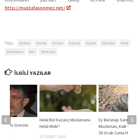
http://mustafasonmez.net/
.
Tags:
birikim
Devlet
Finans
harvey
inşaat
İstanbul
Kent
kentleşme
kriz
Sermaye
İLGILI YAZILAR
Helal Bol Kazanç Müslümana
Ey Bürünüp Sarınan
ermaye Üzerine
Helal Midir?
Müslüman, Kalk ve Uya
30 Ocak Cuma Hutbes
 2023
13 ŞUBAT 2026