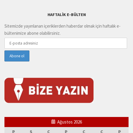
HAFTALIK E-BÜLTEN
Sitemizde yayınlanan içeriklerden haberdar olmak için haftalık e-
bültenimize abone olabilirsiniz.
Ağustos 2026
P
S
Ç
P
C
C
P