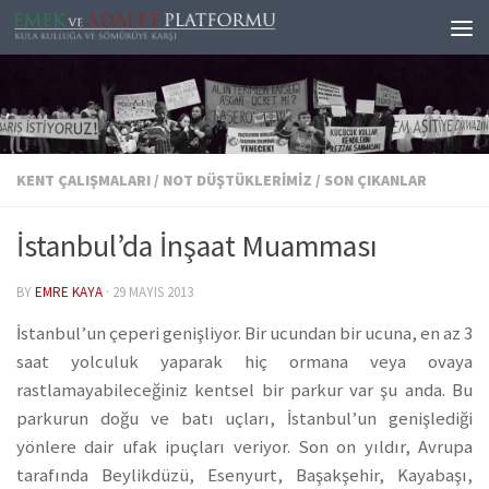
Skip to content
KENT ÇALIŞMALARI
/
NOT DÜŞTÜKLERIMIZ
/
SON ÇIKANLAR
İstanbul’da İnşaat Muamması
BY
EMRE KAYA
·
29 MAYIS 2013
İstanbul’un çeperi genişliyor. Bir ucundan bir ucuna, en az 3
saat yolculuk yaparak hiç ormana veya ovaya
rastlamayabileceğiniz kentsel bir parkur var şu anda. Bu
parkurun doğu ve batı uçları, İstanbul’un genişlediği
yönlere dair ufak ipuçları veriyor. Son on yıldır, Avrupa
tarafında Beylikdüzü, Esenyurt, Başakşehir, Kayabaşı,