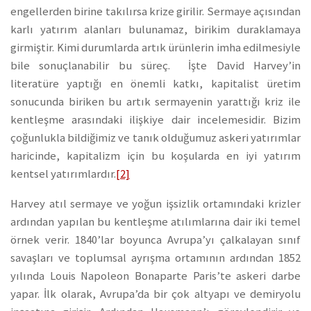
engellerden birine takılırsa krize girilir. Sermaye açısından
karlı yatırım alanları bulunamaz, birikim duraklamaya
girmiştir. Kimi durumlarda artık ürünlerin imha edilmesiyle
bile sonuçlanabilir bu süreç. İşte David Harvey’in
literatüre yaptığı en önemli katkı, kapitalist üretim
sonucunda biriken bu artık sermayenin yarattığı kriz ile
kentleşme arasındaki ilişkiye dair incelemesidir. Bizim
çoğunlukla bildiğimiz ve tanık olduğumuz askeri yatırımlar
haricinde, kapitalizm için bu koşularda en iyi yatırım
kentsel yatırımlardır.
[2]
Harvey atıl sermaye ve yoğun işsizlik ortamındaki krizler
ardından yapılan bu kentleşme atılımlarına dair iki temel
örnek verir. 1840’lar boyunca Avrupa’yı çalkalayan sınıf
savaşları ve toplumsal ayrışma ortamının ardından 1852
yılında Louis Napoleon Bonaparte Paris’te askeri darbe
yapar. İlk olarak, Avrupa’da bir çok altyapı ve demiryolu