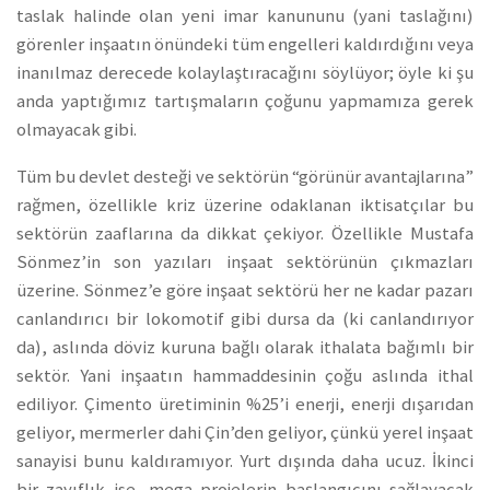
taslak halinde olan yeni imar kanununu (yani taslağını)
görenler inşaatın önündeki tüm engelleri kaldırdığını veya
inanılmaz derecede kolaylaştıracağını söylüyor; öyle ki şu
anda yaptığımız tartışmaların çoğunu yapmamıza gerek
olmayacak gibi.
Tüm bu devlet desteği ve sektörün “görünür avantajlarına”
rağmen, özellikle kriz üzerine odaklanan iktisatçılar bu
sektörün zaaflarına da dikkat çekiyor. Özellikle Mustafa
Sönmez’in son yazıları inşaat sektörünün çıkmazları
üzerine. Sönmez’e göre inşaat sektörü her ne kadar pazarı
canlandırıcı bir lokomotif gibi dursa da (ki canlandırıyor
da), aslında döviz kuruna bağlı olarak ithalata bağımlı bir
sektör. Yani inşaatın hammaddesinin çoğu aslında ithal
ediliyor. Çimento üretiminin %25’i enerji, enerji dışarıdan
geliyor, mermerler dahi Çin’den geliyor, çünkü yerel inşaat
sanayisi bunu kaldıramıyor. Yurt dışında daha ucuz. İkinci
bir zayıflık ise, mega projelerin başlangıcını sağlayacak