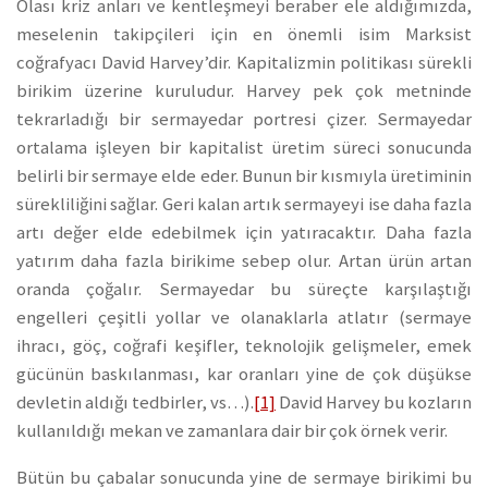
Olası kriz anları ve kentleşmeyi beraber ele aldığımızda,
meselenin takipçileri için en önemli isim Marksist
coğrafyacı David Harvey’dir. Kapitalizmin politikası sürekli
birikim üzerine kuruludur. Harvey pek çok metninde
tekrarladığı bir sermayedar portresi çizer. Sermayedar
ortalama işleyen bir kapitalist üretim süreci sonucunda
belirli bir sermaye elde eder. Bunun bir kısmıyla üretiminin
sürekliliğini sağlar. Geri kalan artık sermayeyi ise daha fazla
artı değer elde edebilmek için yatıracaktır. Daha fazla
yatırım daha fazla birikime sebep olur. Artan ürün artan
oranda çoğalır. Sermayedar bu süreçte karşılaştığı
engelleri çeşitli yollar ve olanaklarla atlatır (sermaye
ihracı, göç, coğrafi keşifler, teknolojik gelişmeler, emek
gücünün baskılanması, kar oranları yine de çok düşükse
devletin aldığı tedbirler, vs…).
[1]
David Harvey bu kozların
kullanıldığı mekan ve zamanlara dair bir çok örnek verir.
Bütün bu çabalar sonucunda yine de sermaye birikimi bu