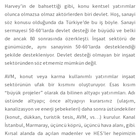
Harvey’in de bahsettiği gibi, konu kentsel yatırımlar
olunca olmazsa olmaz aktörlerden biri devlet. Hoş, sanayi
söz konusu olduğunda da Türkiye’de bu iş böyle. Sanayi
sermayesi 50-60’larda devlet desteği ile büyüdü ve belki
de ancak 80 sonrasında özerkleşti. İnşaat sektörü de
günümüzde, aynı sanayinin 50-60’larda desteklendiği
şekilde destekleniyor. Devlet desteği olmayan bir inşaat
sektöründen söz etmemiz mümkün değil.
AVM, konut veya karma kullanımlı yatırımlar inşaat
sektörünün ufak bir kısmını oluşturuyor. Esas kısım
“büyük projeler” olarak da bilinen altyapı yatırımları. Adı
üstünde altyapı; önce altyapıyı kurarsınız (ulaşım,
kanalizasyon ve enerji şebekeleri) daha sonra üstündekiler
(konut, dükkan, turistik tesis, AVM, vs…) kurulur. Kanal
İstanbul, Marmaray, üçüncü köprü, üçüncü hava alanı, gibi.
Kırsal alanda da açılan madenler ve HES’ler hepimizin