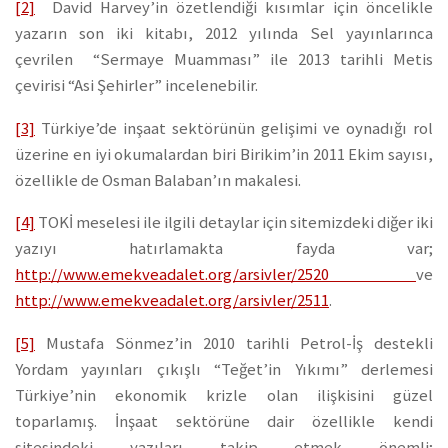
[2]
David Harvey’in özetlendiği kısımlar için öncelikle
yazarın son iki kitabı, 2012 yılında Sel yayınlarınca
çevrilen “Sermaye Muamması” ile 2013 tarihli Metis
çevirisi “Asi Şehirler” incelenebilir.
[3]
Türkiye’de inşaat sektörünün gelişimi ve oynadığı rol
üzerine en iyi okumalardan biri Birikim’in 2011 Ekim sayısı,
özellikle de Osman Balaban’ın makalesi.
[4]
TOKİ meselesi ile ilgili detaylar için sitemizdeki diğer iki
yazıyı hatırlamakta fayda var;
http://www.emekveadalet.org/arsivler/2520
ve
http://www.emekveadalet.org/arsivler/2511
.
[5]
Mustafa Sönmez’in 2010 tarihli Petrol-İş destekli
Yordam yayınları çıkışlı “Teğet’in Yıkımı” derlemesi
Türkiye’nin ekonomik krizle olan ilişkisini güzel
toparlamış. İnşaat sektörüne dair özellikle kendi
sitesindeki yazıları takip etmek önemli;