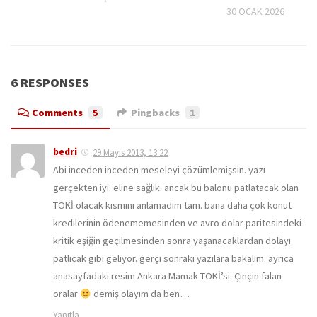
30 OCAK 2026
6 RESPONSES
Comments
5
Pingbacks
1
bedri
29 Mayıs 2013, 13:22
Abi inceden inceden meseleyi çözümlemişsin. yazı
gerçekten iyi. eline sağlık. ancak bu balonu patlatacak olan
TOKİ olacak kısmını anlamadım tam. bana daha çok konut
kredilerinin ödenememesinden ve avro dolar paritesindeki
kritik eşiğin geçilmesinden sonra yaşanacaklardan dolayı
patlicak gibi geliyor. gerçi sonraki yazılara bakalım. ayrıca
anasayfadaki resim Ankara Mamak TOKİ’si. Çinçin falan
oralar
demiş olayım da ben…
Yanıtla