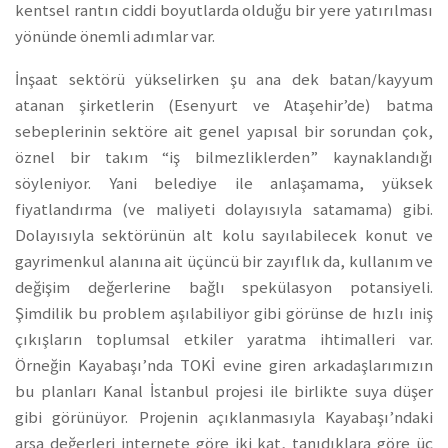
kentsel rantın ciddi boyutlarda olduğu bir yere yatırılması
yönünde önemli adımlar var.
İnşaat sektörü yükselirken şu ana dek batan/kayyum
atanan şirketlerin (Esenyurt ve Ataşehir’de) batma
sebeplerinin sektöre ait genel yapısal bir sorundan çok,
öznel bir takım “iş bilmezliklerden” kaynaklandığı
söyleniyor. Yani belediye ile anlaşamama, yüksek
fiyatlandırma (ve maliyeti dolayısıyla satamama) gibi.
Dolayısıyla sektörünün alt kolu sayılabilecek konut ve
gayrimenkul alanına ait üçüncü bir zayıflık da, kullanım ve
değişim değerlerine bağlı spekülasyon potansiyeli.
Şimdilik bu problem aşılabiliyor gibi görünse de hızlı iniş
çıkışların toplumsal etkiler yaratma ihtimalleri var.
Örneğin Kayabaşı’nda TOKİ evine giren arkadaşlarımızın
bu planları Kanal İstanbul projesi ile birlikte suya düşer
gibi görünüyor. Projenin açıklanmasıyla Kayabaşı’ndaki
arsa değerleri internete göre iki kat, tanıdıklara göre üç