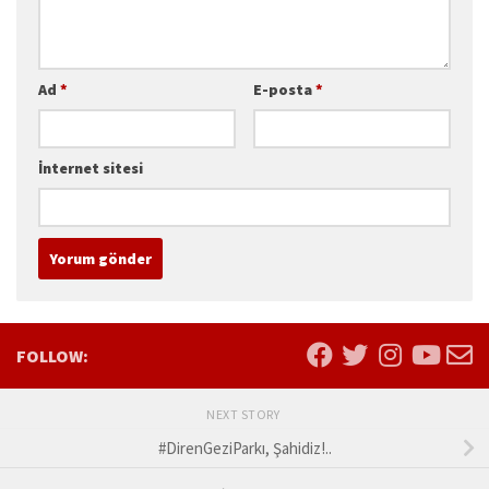
Ad
*
E-posta
*
İnternet sitesi
FOLLOW:
NEXT STORY
#DirenGeziParkı, Şahidiz!..