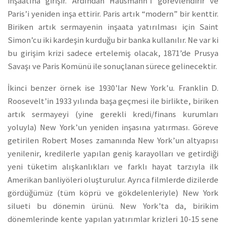
inşaatına girişir. Ardından Hausmann’ı görevlendirir ve
Paris’i yeniden inşa ettirir. Paris artık “modern” bir kenttir.
Biriken artık sermayenin inşaata yatırılması için Saint
Simon’cu iki kardeşin kurduğu bir banka kullanılır. Ne var ki
bu girişim krizi sadece ertelemiş olacak, 1871’de Prusya
Savaşı ve Paris Komünü ile sonuçlanan sürece gelinecektir.
İkinci benzer örnek ise 1930’lar New York’u. Franklin D.
Roosevelt’in 1933 yılında başa geçmesi ile birlikte, biriken
artık sermayeyi (yine gerekli kredi/finans kurumları
yoluyla) New York’un yeniden inşasına yatırması. Göreve
getirilen Robert Moses zamanında New York’un altyapısı
yenilenir, kredilerle yapılan geniş karayolları ve getirdiği
yeni tüketim alışkanlıkları ve farklı hayat tarzıyla ilk
Amerikan banliyöleri oluşturulur. Ayrıca filmlerde dizilerde
gördüğümüz (tüm köprü ve gökdelenleriyle) New York
silueti bu dönemin ürünü. New York’ta da, birikim
dönemlerinde kente yapılan yatırımlar krizleri 10-15 sene