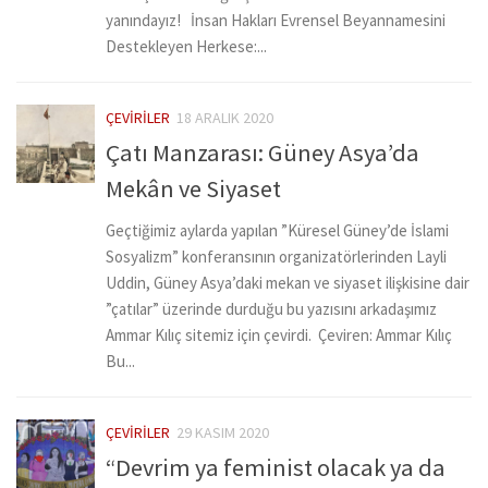
yanındayız! İnsan Hakları Evrensel Beyannamesini
Destekleyen Herkese:...
ÇEVIRILER
18 ARALIK 2020
Çatı Manzarası: Güney Asya’da
Mekân ve Siyaset
Geçtiğimiz aylarda yapılan ”Küresel Güney’de İslami
Sosyalizm” konferansının organizatörlerinden Layli
Uddin, Güney Asya’daki mekan ve siyaset ilişkisine dair
”çatılar” üzerinde durduğu bu yazısını arkadaşımız
Ammar Kılıç sitemiz için çevirdi. Çeviren: Ammar Kılıç
Bu...
ÇEVIRILER
29 KASIM 2020
“Devrim ya feminist olacak ya da