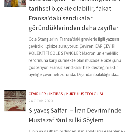
tarihsel ölçekte olabilir, fakat
Fransa’daki sendikalar
göründüklerinden daha zayıflar
Cole Stangler’in Fransa’daki grevlerle ilgili yazısını
çevirdik. İlginize sunuyoruz. Çeviren: EAP ÇEVİRİ
KOLEKTİFİ COLE STANGLER Macron’un emeklilik
reformuna karşı sürmekte olan mücadele bize şunu
gösteriyor: Fransız sendikalar halk desteğini aktif
üyeliğe çevirmek zorunda. Dışarıdan bakıldığında...
ÇEVIRILER
/
İKTIBAS
/
KURTULUŞ TEOLOJISI
24 OCAK 2020
Siyaveş Saffari – İran Devrimi’nde
Mustazaf Yanlısı İki Söylem
Dinin ya da ilhamını dinden alan anlatıların ezilenlerle /