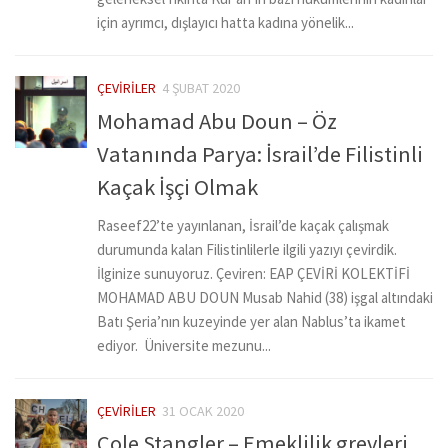
için ayrımcı, dışlayıcı hatta kadına yönelik...
ÇEVIRILER
4 ŞUBAT 2020
Mohamad Abu Doun – Öz
Vatanında Parya: İsrail’de Filistinli
Kaçak İşçi Olmak
Raseef22’te yayınlanan, İsrail’de kaçak çalışmak
durumunda kalan Filistinlilerle ilgili yazıyı çevirdik.
İlginize sunuyoruz. Çeviren: EAP ÇEVİRİ KOLEKTİFİ
MOHAMAD ABU DOUN Musab Nahid (38) işgal altındaki
Batı Şeria’nın kuzeyinde yer alan Nablus’ta ikamet
ediyor. Üniversite mezunu...
ÇEVIRILER
31 OCAK 2020
Cole Stangler – Emeklilik grevleri