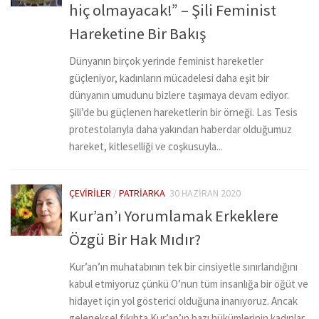
hiç olmayacak!” – Şili Feminist
Hareketine Bir Bakış
Dünyanın birçok yerinde feminist hareketler
güçleniyor, kadınların mücadelesi daha eşit bir
dünyanın umudunu bizlere taşımaya devam ediyor.
Şili’de bu güçlenen hareketlerin bir örneği. Las Tesis
protestolarıyla daha yakından haberdar olduğumuz
hareket, kitleselliği ve coşkusuyla...
ÇEVIRILER
/
PATRIARKA
30 HAZIRAN 2020
Kur’an’ı Yorumlamak Erkeklere
Özgü Bir Hak Mıdır?
Kur’an’ın muhatabının tek bir cinsiyetle sınırlandığını
kabul etmiyoruz çünkü O’nun tüm insanlığa bir öğüt ve
hidayet için yol gösterici olduğuna inanıyoruz. Ancak
geleneksel fıkıhta Kur’an’ın bazı hükümlerinin kadınlar