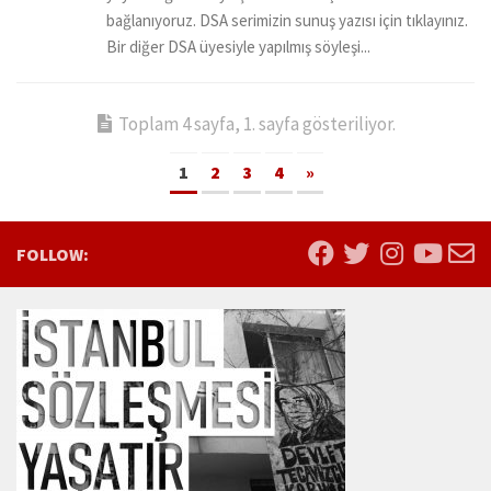
bağlanıyoruz. DSA serimizin sunuş yazısı için tıklayınız.
Bir diğer DSA üyesiyle yapılmış söyleşi...
Toplam 4 sayfa, 1. sayfa gösteriliyor.
1
2
3
4
»
FOLLOW: