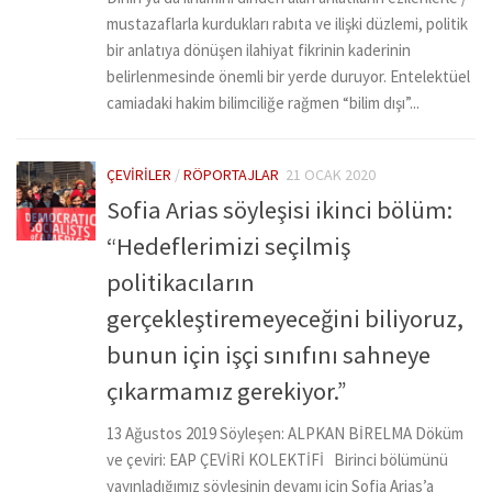
mustazaflarla kurdukları rabıta ve ilişki düzlemi, politik
bir anlatıya dönüşen ilahiyat fikrinin kaderinin
belirlenmesinde önemli bir yerde duruyor. Entelektüel
camiadaki hakim bilimciliğe rağmen “bilim dışı”...
ÇEVIRILER
/
RÖPORTAJLAR
21 OCAK 2020
Sofia Arias söyleşisi ikinci bölüm:
“Hedeflerimizi seçilmiş
politikacıların
gerçekleştiremeyeceğini biliyoruz,
bunun için işçi sınıfını sahneye
çıkarmamız gerekiyor.”
13 Ağustos 2019 Söyleşen: ALPKAN BİRELMA Döküm
ve çeviri: EAP ÇEVİRİ KOLEKTİFİ Birinci bölümünü
yayınladığımız söyleşinin devamı için Sofia Arias’a