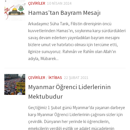
ÇEVIRILER
10 NISAN 2024
Hamas’tan Bayram Mesajı
Arkadaşımız Süha Tarık, Filistin direnişinin öncü
kuvvetlerinden Hamas’ın, soykırıma karşı sürdürdükleri
savaş devam ederken yayınladıkları bayram mesajını
bizlere umut ve hatırlatıcı olması için tercüme etti,
ilginize sunuyoruz. Rahmân ve Rahîm olan Allah’ın
adıyla, Mübarek...
ÇEVIRILER
/
İKTIBAS
22 ŞUBAT 2021
Myanmar Öğrenci Liderlerinin
Mektubudur
Geçtiğimiz 1 Şubat günü Myanmar’da yaşanan darbeye
karşı Myanmar Öğrenci Liderlerinin çağrısını sizler için
çevirdik. Dünyanın her yerinde ki öğrencilerin,
emekçilerin verdiği eşitlik ve adalet mücadelenin