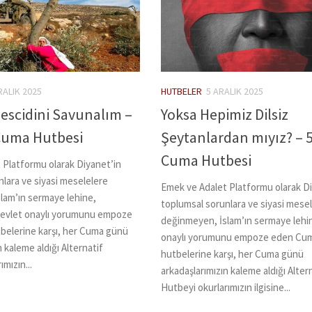
RALIK 2025
HUTBELER
5 ARALIK 2025
escidini Savunalım –
Yoksa Hepimiz Dilsiz
 Cuma Hutbesi
Şeytanlardan mıyız? – 5
Cuma Hutbesi
 Platformu olarak Diyanet’in
lara ve siyasi meselelere
Emek ve Adalet Platformu olarak Di
lam’ın sermaye lehine,
toplumsal sorunlara ve siyasi mese
 devlet onaylı yorumunu empoze
değinmeyen, İslam’ın sermaye lehi
elerine karşı, her Cuma günü
onaylı yorumunu empoze eden Cu
n kaleme aldığı Alternatif
hutbelerine karşı, her Cuma günü
mızın...
arkadaşlarımızın kaleme aldığı Alter
Hutbeyi okurlarımızın ilgisine...