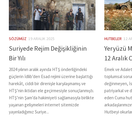
SÖZÜMÜZ
19 ARALIK 2025
HUTBELER
12 A
Suriyede Rejim Değişikliğinin
Yeryüzü M
Bir Yılı
12 Aralık
2024 yılının aralık ayında HTŞ önderliğindeki
Emek ve Adalet
güçlerin İdlib’den Esad rejimi üzerine başlattığı
toplumsal sorun
harekât, ciddi bir direnişle karşılaşmamış ve
değinmeyen, İs
HTŞ’nin iktidarı ele geçirmesiyle sonuçlanmıştı.
patriyarkal ve
HTŞ’nin Şam’da hakimiyeti sağlamasıyla birlikte
eden Cuma hutb
yaşanan gelişmeleri internet sitemizde
arkadaşlarımızı
yayınladığımız Suriye...
Hutbeyi okurları