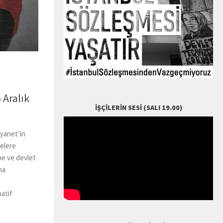
 Aralık
İŞÇILERIN SESI (SALI 19.00)
yanet’in
lelere
ne ve devlet
ma
natif