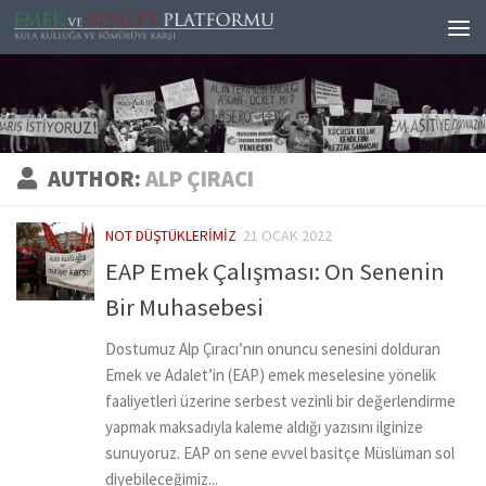
Skip to content
AUTHOR:
ALP ÇIRACI
NOT DÜŞTÜKLERIMIZ
21 OCAK 2022
EAP Emek Çalışması: On Senenin
Bir Muhasebesi
Dostumuz Alp Çıracı’nın onuncu senesini dolduran
Emek ve Adalet’in (EAP) emek meselesine yönelik
faaliyetleri üzerine serbest vezinli bir değerlendirme
yapmak maksadıyla kaleme aldığı yazısını ilginize
sunuyoruz. EAP on sene evvel basitçe Müslüman sol
diyebileceğimiz...