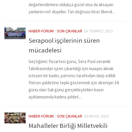
değerlendirmesi oldukça güzel olsa da aksayan
yanlarını not düşelim. Tan doğrusu biraz liberal...
HABER-YORUM
/
SON ÇIKANLAR
16 TEMMUZ 2015
Serapool işçilerinin süren
mücadelesi
Geçtiğimiz Pazartesi günü, Sera Pool seramik
fabrikasından işten çıkarıldığı için maaşını almak
isteyen bir kadın, patronu tarafından darp edildi.
Patron şiddetine tepki göstermek için direnişin 34.
günü olan Salı günü gerçekleştirilen basın
açıklamasında kadına şiddet...
HABER-YORUM
/
SON ÇIKANLAR
26 MAYIS 2015
Mahalleler Birliği Milletvekili