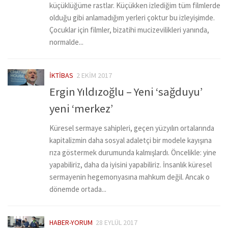
küçüklüğüme rastlar. Küçükken izlediğim tüm filmlerde
olduğu gibi anlamadığım yerleri çoktur bu izleyişimde.
Çocuklar için filmler, bizatihi mucizevilikleri yanında,
normalde...
İKTIBAS
2 EKIM 2017
Ergin Yıldızoğlu – Yeni ‘sağduyu’
yeni ‘merkez’
Küresel sermaye sahipleri, geçen yüzyılın ortalarında
kapitalizmin daha sosyal adaletçi bir modele kayışına
rıza göstermek durumunda kalmışlardı. Öncelikle: yine
yapabiliriz, daha da iyisini yapabiliriz. İnsanlık küresel
sermayenin hegemonyasına mahkum değil. Ancak o
dönemde ortada...
HABER-YORUM
28 EYLÜL 2017