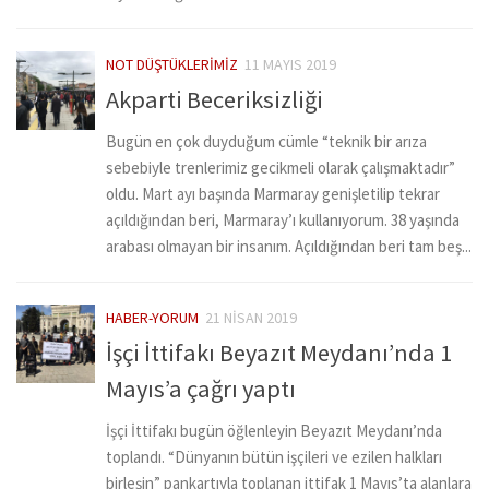
NOT DÜŞTÜKLERIMIZ
11 MAYIS 2019
Akparti Beceriksizliği
Bugün en çok duyduğum cümle “teknik bir arıza
sebebiyle trenlerimiz gecikmeli olarak çalışmaktadır”
oldu. Mart ayı başında Marmaray genişletilip tekrar
açıldığından beri, Marmaray’ı kullanıyorum. 38 yaşında
arabası olmayan bir insanım. Açıldığından beri tam beş...
HABER-YORUM
21 NISAN 2019
İşçi İttifakı Beyazıt Meydanı’nda 1
Mayıs’a çağrı yaptı
İşçi İttifakı bugün öğlenleyin Beyazıt Meydanı’nda
toplandı. “Dünyanın bütün işçileri ve ezilen halkları
birleşin” pankartıyla toplanan ittifak 1 Mayıs’ta alanlara