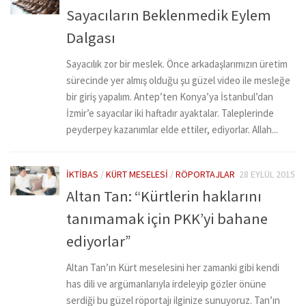
Sayacıların Beklenmedik Eylem
Dalgası
Sayacılık zor bir meslek. Önce arkadaşlarımızın üretim
sürecinde yer almış olduğu şu güzel video ile mesleğe
bir giriş yapalım. Antep’ten Konya’ya İstanbul’dan
İzmir’e sayacılar iki haftadır ayaktalar. Taleplerinde
peyderpey kazanımlar elde ettiler, ediyorlar. Allah...
İKTIBAS
/
KÜRT MESELESI
/
RÖPORTAJLAR
28 EYLÜL 2015
Altan Tan: “Kürtlerin haklarını
tanımamak için PKK’yi bahane
ediyorlar”
Altan Tan’ın Kürt meselesini her zamanki gibi kendi
has dili ve argümanlarıyla irdeleyip gözler önüne
serdiği bu güzel röportajı ilginize sunuyoruz. Tan’ın