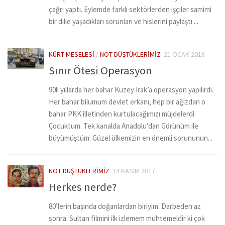
çağrı yaptı. Eylemde farklı sektörlerden işçiler samimi
bir dille yaşadıkları sorunları ve hislerini paylaştı....
KÜRT MESELESI
/
NOT DÜŞTÜKLERIMIZ
21 OCAK 2018
Sınır Ötesi Operasyon
90lı yıllarda her bahar Kuzey Irak’a operasyon yapılırdı.
Her bahar bilumum devlet erkanı, hep bir ağızdan o
bahar PKK illetinden kurtulacağımızı müjdelerdi.
Çocuktum. Tek kanalda Anadolu’dan Görünüm ile
büyümüştüm. Güzel ülkemizin en önemli sorununun...
NOT DÜŞTÜKLERIMIZ
14 KASIM 2017
Herkes nerde?
80’lerin başında doğanlardan biriyim. Darbeden az
sonra. Sultan filmini ilk izlemem muhtemeldir ki çok