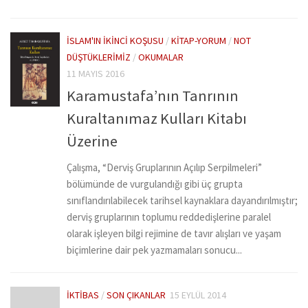
İSLAM'IN İKINCI KOŞUSU
/
KITAP-YORUM
/
NOT
DÜŞTÜKLERIMIZ
/
OKUMALAR
11 MAYIS 2016
Karamustafa’nın Tanrının
Kuraltanımaz Kulları Kitabı
Üzerine
Çalışma, “Derviş Gruplarının Açılıp Serpilmeleri”
bölümünde de vurgulandığı gibi üç grupta
sınıflandırılabilecek tarihsel kaynaklara dayandırılmıştır;
derviş gruplarının toplumu reddedişlerine paralel
olarak işleyen bilgi rejimine de tavır alışları ve yaşam
biçimlerine dair pek yazmamaları sonucu...
İKTIBAS
/
SON ÇIKANLAR
15 EYLÜL 2014