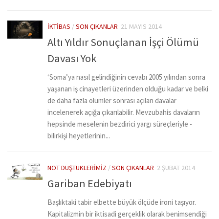
İKTIBAS
/
SON ÇIKANLAR
21 MAYIS 2014
Altı Yıldır Sonuçlanan İşçi Ölümü
Davası Yok
‘Soma’ya nasıl gelindiğinin cevabı 2005 yılından sonra
yaşanan iş cinayetleri üzerinden olduğu kadar ve belki
de daha fazla ölümler sonrası açılan davalar
incelenerek açığa çıkarılabilir. Mevzubahis davaların
hepsinde meselenin bezdirici yargı süreçleriyle -
bilirkişi heyetlerinin...
NOT DÜŞTÜKLERIMIZ
/
SON ÇIKANLAR
2 ŞUBAT 2014
Gariban Edebiyatı
Başlıktaki tabir elbette büyük ölçüde ironi taşıyor.
Kapitalizmin bir iktisadi gerçeklik olarak benimsendiği