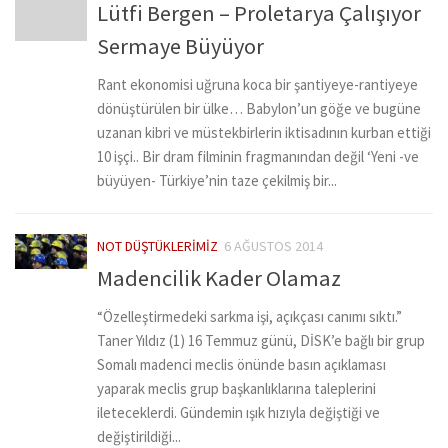
Lütfi Bergen – Proletarya Çalışıyor
Sermaye Büyüyor
Rant ekonomisi uğruna koca bir şantiyeye-rantiyeye
dönüştürülen bir ülke… Babylon’un göğe ve bugüne
uzanan kibri ve müstekbirlerin iktisadının kurban ettiği
10 işçi.. Bir dram filminin fragmanından değil ‘Yeni -ve
büyüyen- Türkiye’nin taze çekilmiş bir...
NOT DÜŞTÜKLERIMIZ
6 AĞUSTOS 2014
Madencilik Kader Olamaz
“Özelleştirmedeki sarkma işi, açıkçası canımı sıktı.”
Taner Yıldız (1) 16 Temmuz günü, DİSK’e bağlı bir grup
Somalı madenci meclis önünde basın açıklaması
yaparak meclis grup başkanlıklarına taleplerini
ileteceklerdi. Gündemin ışık hızıyla değiştiği ve
değiştirildiği...