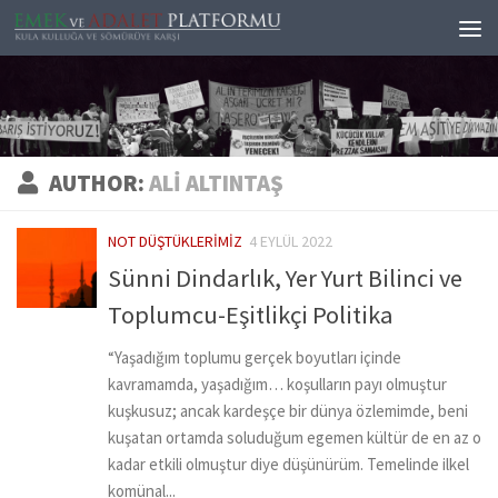
Skip to content
AUTHOR:
ALI ALTINTAŞ
NOT DÜŞTÜKLERIMIZ
4 EYLÜL 2022
Sünni Dindarlık, Yer Yurt Bilinci ve
Toplumcu-Eşitlikçi Politika
“Yaşadığım toplumu gerçek boyutları içinde
kavramamda, yaşadığım… koşulların payı olmuştur
kuşkusuz; ancak kardeşçe bir dünya özlemimde, beni
kuşatan ortamda soluduğum egemen kültür de en az o
kadar etkili olmuştur diye düşünürüm. Temelinde ilkel
komünal...