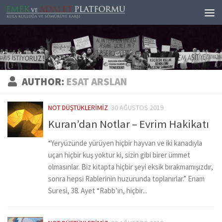
Skip to content
AUTHOR:
ESAT ARSLAN
NOT DÜŞTÜKLERIMIZ
30 AĞUSTOS 2019
Kuran’dan Notlar – Evrim Hakikatı
“Yeryüzünde yürüyen hiçbir hayvan ve iki kanadıyla
uçan hiçbir kuş yoktur ki, sizin gibi birer ümmet
olmasınlar. Biz kitapta hiçbir şeyi eksik bırakmamışızdır,
sonra hepsi Rablerinin huzurunda toplanırlar.” Enam
Suresi, 38. Ayet “Rabb’ın, hiçbir...