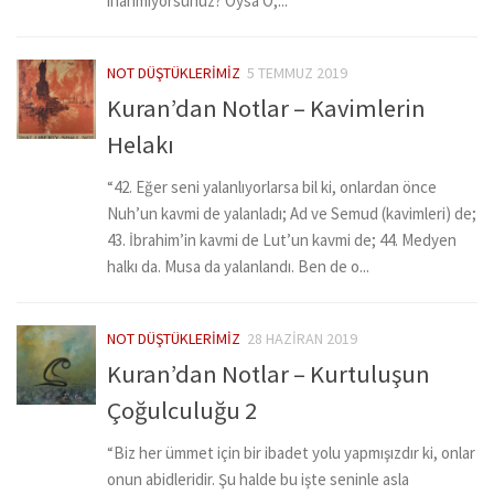
inanmıyorsunuz? Oysa O,...
NOT DÜŞTÜKLERIMIZ
5 TEMMUZ 2019
Kuran’dan Notlar – Kavimlerin
Helakı
“42. Eğer seni yalanlıyorlarsa bil ki, onlardan önce
Nuh’un kavmi de yalanladı; Ad ve Semud (kavimleri) de;
43. İbrahim’in kavmi de Lut’un kavmi de; 44. Medyen
halkı da. Musa da yalanlandı. Ben de o...
NOT DÜŞTÜKLERIMIZ
28 HAZIRAN 2019
Kuran’dan Notlar – Kurtuluşun
Çoğulculuğu 2
“Biz her ümmet için bir ibadet yolu yapmışızdır ki, onlar
onun abidleridir. Şu halde bu işte seninle asla