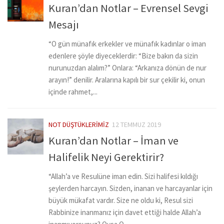
Kuran’dan Notlar – Evrensel Sevgi
Mesajı
“O gün münafık erkekler ve münafık kadınlar o iman
edenlere şöyle diyeceklerdir: “Bize bakın da sizin
nurunuzdan alalım?” Onlara: “Arkanıza dönün de nur
arayın!” denilir. Aralarına kapılı bir sur çekilir ki, onun
içinde rahmet,...
NOT DÜŞTÜKLERIMIZ
12 TEMMUZ 2019
Kuran’dan Notlar – İman ve
Halifelik Neyi Gerektirir?
“Allah’a ve Resulüne iman edin. Sizi halifesi kıldığı
şeylerden harcayın. Sizden, inanan ve harcayanlar için
büyük mükafat vardır. Size ne oldu ki, Resul sizi
Rabbinize inanmanız için davet ettiği halde Allah’a