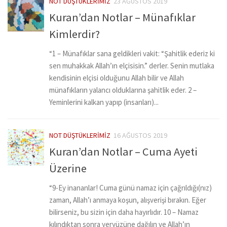
NOT DÜŞTÜKLERIMIZ
23 AĞUSTOS 2019
Kuran’dan Notlar – Münafıklar
Kimlerdir?
“1 – Münafıklar sana geldikleri vakit: “Şahitlik ederiz ki
sen muhakkak Allah’ın elçisisin.” derler. Senin mutlaka
kendisinin elçisi olduğunu Allah bilir ve Allah
münafıkların yalancı olduklarına şahitlik eder. 2 –
Yeminlerini kalkan yapıp (insanları)...
NOT DÜŞTÜKLERIMIZ
16 AĞUSTOS 2019
Kuran’dan Notlar – Cuma Ayeti
Üzerine
“9-Ey inananlar! Cuma günü namaz için çağrıldığı(nız)
zaman, Allah’ı anmaya koşun, alışverişi bırakın. Eğer
bilirseniz, bu sizin için daha hayırlıdır. 10 – Namaz
kılındıktan sonra yeryüzüne dağılın ve Allah’ın