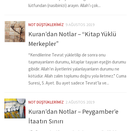
lütfundan (nasibinizi) arayın. Allah’ı çok...
NOT DÜŞTÜKLERIMIZ
9 AĞUSTOS 2019
Kuran’dan Notlar – “Kitap Yüklü
Merkepler”
“Kendilerine Tevrat yükletilip de sonra onu
taşımayanların durumu, kitaplar taşıyan eşeğin durumu
gibidir. Allah’ın âyetlerini yalanlayanların durumu ne
kötüdür. Allah zalim toplumu doğru yola iletmez.” Cuma
Suresi, 5. Ayet. Bu ayet sadece Tevrat’la ve...
NOT DÜŞTÜKLERIMIZ
2 AĞUSTOS 2019
Kuran’dan Notlar – Peygamber’e
İtaatın Sınırı