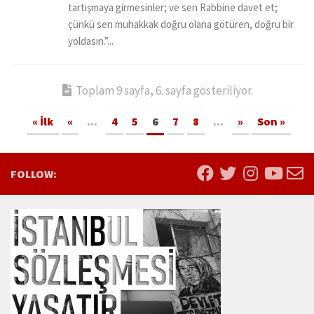
tartışmaya girmesinler; ve sen Rabbine davet et;
çünkü sen muhakkak doğru olana götüren, doğru bir
yoldasın.”...
Toplam 9 sayfa, 6. sayfa gösteriliyor.
« İlk
«
...
4
5
6
7
8
...
»
Son »
FOLLOW: