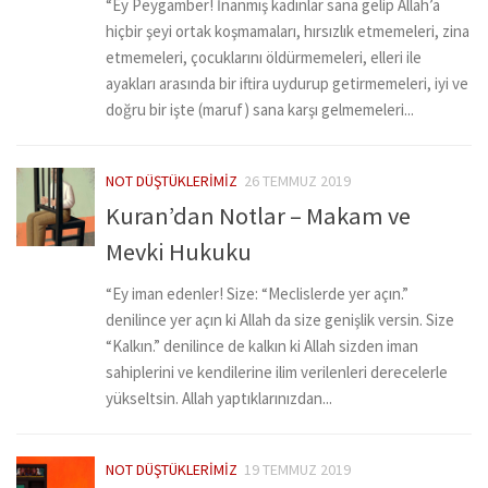
“Ey Peygamber! İnanmış kadınlar sana gelip Allah’a
hiçbir şeyi ortak koşmamaları, hırsızlık etmemeleri, zina
etmemeleri, çocuklarını öldürmemeleri, elleri ile
ayakları arasında bir iftira uydurup getirmemeleri, iyi ve
doğru bir işte (maruf) sana karşı gelmemeleri...
NOT DÜŞTÜKLERIMIZ
26 TEMMUZ 2019
Kuran’dan Notlar – Makam ve
Mevki Hukuku
“Ey iman edenler! Size: “Meclislerde yer açın.”
denilince yer açın ki Allah da size genişlik versin. Size
“Kalkın.” denilince de kalkın ki Allah sizden iman
sahiplerini ve kendilerine ilim verilenleri derecelerle
yükseltsin. Allah yaptıklarınızdan...
NOT DÜŞTÜKLERIMIZ
19 TEMMUZ 2019