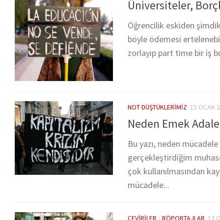
Üniversiteler, Borç
Öğrencilik eskiden şimdiki
böyle ödemesi ertelenebili
zorlayıp part time bir iş bu
NOT DÜŞTÜKLERIMIZ
15 OCAK 
Neden Emek Adale
Bu yazı, neden mücadele 
gerçekleştirdiğim muhaseb
çok kullanılmasından kay
mücadele...
ÇEVIRILER
/
RÖPORTAJLAR
13 