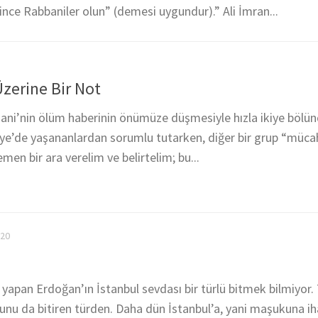
ğince Rabbaniler olun” (demesi uygundur).” Ali İmran...
zerine Bir Not
i’nin ölüm haberinin önümüze düşmesiyle hızla ikiye bölün
uriye’de yaşananlardan sorumlu tutarken, diğer bir grup “müca
emen bir ara verelim ve belirtelim; bu...
020
a yapan Erdoğan’ın İstanbul sevdası bir türlü bitmek bilmiyor.
unu da bitiren türden. Daha dün İstanbul’a, yani maşukuna i