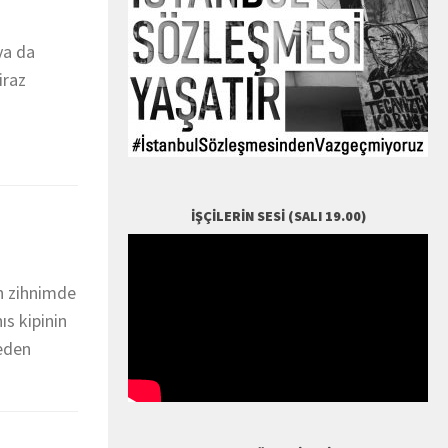
ya da
iraz
İŞÇILERIN SESI (SALI 19.00)
n zihnimde
ıs kipinin
eden