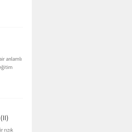
air anlamlı
eğitim
(II)
r rızık