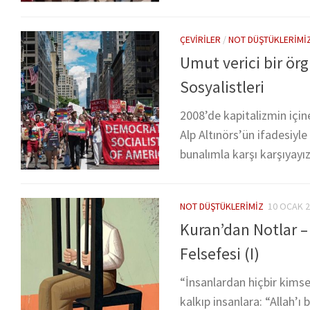
ÇEVIRILER
/
NOT DÜŞTÜKLERIMI
Umut verici bir ör
Sosyalistleri
2008’de kapitalizmin içine
Alp Altınörs’ün ifadesiyle
bunalımla karşı karşıyayız
NOT DÜŞTÜKLERIMIZ
10 OCAK 
Kuran’dan Notlar 
Felsefesi (I)
“İnsanlardan hiçbir kims
kalkıp insanlara: “Allah’ı