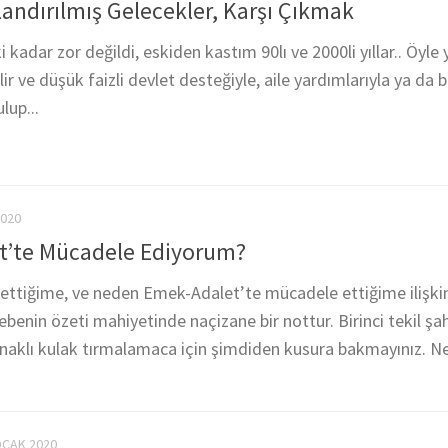
landırılmış Gelecekler, Karşı Çıkmak
 kadar zor değildi, eskiden kastım 90lı ve 2000li yıllar.. Öyle 
r ve düşük faizli devlet desteğiyle, aile yardımlarıyla ya da b
lup...
2020
t’te Mücadele Ediyorum?
ettiğime, ve neden Emek-Adalet’te mücadele ettiğime ilişki
enin özeti mahiyetinde naçizane bir nottur. Birinci tekil şah
naklı kulak tırmalamaca için şimdiden kusura bakmayınız. N
OCAK 2020