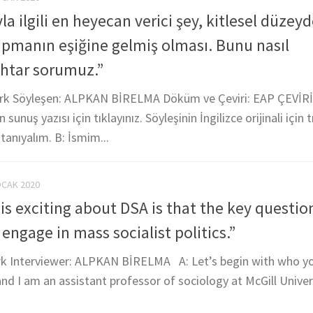
la ilgili en heyecan verici şey, kitlesel düzeyd
yapmanın eşiğine gelmiş olması. Bunu nasıl
htar sorumuz.”
rk Söyleşen: ALPKAN BİRELMA Döküm ve Çeviri: EAP ÇEVİRİ
nuş yazısı için tıklayınız. Söyleşinin İngilizce orijinali için t
 tanıyalım. B: İsmim...
OCAK 2020
is exciting about DSA is that the key questio
engage in mass socialist politics.”
rk Interviewer: ALPKAN BİRELMA A: Let’s begin with who yo
and I am an assistant professor of sociology at McGill Univers