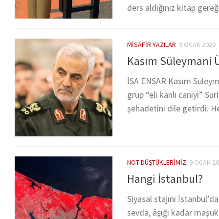
ders aldığınız kitap gere
MISAFIR YAZILAR
9 OCAK 2020
Kasım Süleymani Ü
İSA ENSAR Kasım Süleyman
grup “eli kanlı caniyi” S
şehadetini dile getirdi. H
NOT DÜŞTÜKLERIMIZ
9 OCAK 2
Hangi İstanbul?
Siyasal stajını İstanbul’d
sevda, âşığı kadar maşuk