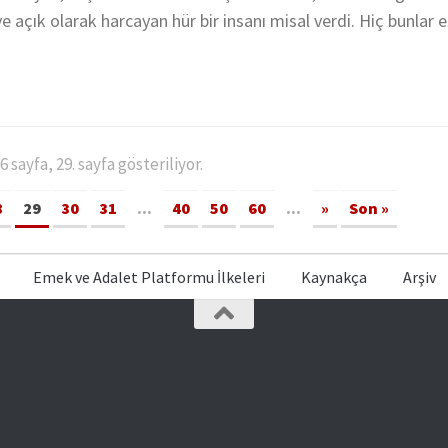
 ve açık olarak harcayan hür bir insanı misal verdi. Hiç bunlar e
 sayfa, 29. sayfa gösteriliyor.
8
29
30
31
...
40
50
60
...
»
Son »
Emek ve Adalet Platformu İlkeleri
Kaynakça
Arşiv