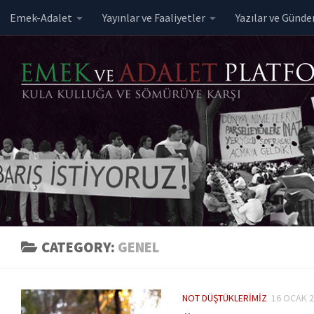
Emek-Adalet
Yayınlar ve Faaliyetler
Yazılar ve Günd
Skip to content
CATEGORY:
GENEL
NOT DÜŞTÜKLERIMIZ
16 OCAK 