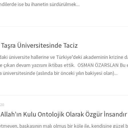
imdilerde ise bu ihanetin sürdürülmek...
: Taşra Üniversitesinde Taciz
ki üniversite hallerine ve Türkiye’deki akademinin krizine d
m’de çıkan devam yazısını iktibas ettik. OSMAN ÖZARSLAN Bu 
 üniversitesinde (aslında bir önceki yılın bakiyesi olan)...
020
Allah’ın Kulu Ontolojik Olarak Özgür İnsandır 
etmeyen, başkasının malı olmuş bir köle ile, kendisine güzel bi