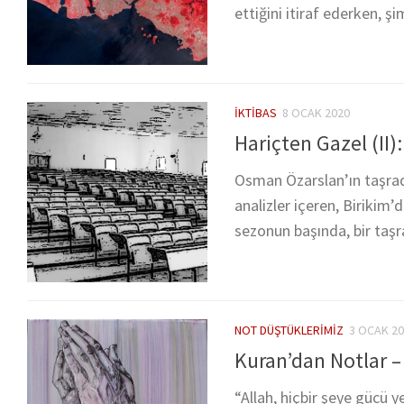
ettiğini itiraf ederken, ş
İKTIBAS
8 OCAK 2020
Hariçten Gazel (II)
Osman Özarslan’ın taşrada
analizler içeren, Biriki
sezonun başında, bir taşra
NOT DÜŞTÜKLERIMIZ
3 OCAK 2
Kuran’dan Notlar – 
“Allah, hiçbir şeye gücü y