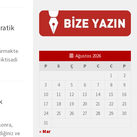
ratik
sürmekte.
Ağustos 2026
iktisadi
P
S
Ç
P
C
C
P
1
2
3
4
5
6
7
8
9
10
11
12
13
14
15
16
k
17
18
19
20
21
22
23
24
25
26
27
28
29
30
31
sonra,
« Mar
diğiniz ve