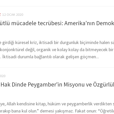
Z
12 OCAK 2020
gütlü mücadele tecrübesi: Amerika’nın Demok
 girdiği küresel kriz, iktisadi bir durgunluk biçiminde halen 
 konjonktürel değil, organik ve kolay kolay da bitmeyecek bir 
. İktisadi durumla bağlantılı olarak gelişen göçmen...
2020
– Hak Dinde Peygamber’in Misyonu ve Özgürlü
eye, Allah kendisine kitap, hüküm ve peygamberlik verdikten 
 bırakıp bana kul olun.” demesi yakışmaz. Fakat onun: “Öğretil