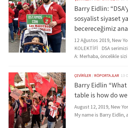
Barry Eidlin: “DSA’y
sosyalist siyaset 
becereceğimiz ana
12 Ağustos 2019, New Yo
KOLEKTİFİ DSA serimizin su
A: Merhaba, öncelikle sizi
ÇEVIRILER
/
RÖPORTAJLAR
13 
Barry Eidlin “What 
table is how do we 
August 12, 2019, New Yo
My name is Barry Eidlin, 