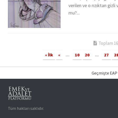
verilen ve o rızıktan gizli
mu?...
Toplam 166
« İlk
«
...
10
20
...
27
2
Geçmişte EAP
Tüm hakları saklıdır.