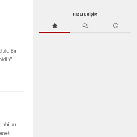
HIZLI ERIŞIM
dük. Bir
hidin”
 Tabi bu
hanet