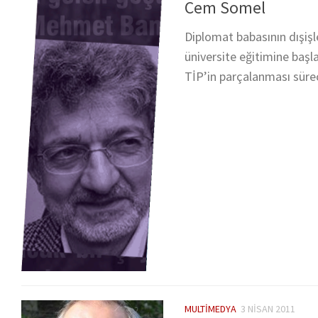
Cem Somel
Diplomat babasının dışiş
üniversite eğitimine başla
TİP’in parçalanması süre
MULTIMEDYA
3 NISAN 2011