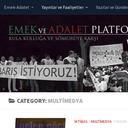
Emek-Adalet
Yayınlar ve Faaliyetler
Yazılar ve Günd
Skip to content
CATEGORY:
MULTIMEDYA
İKTIBAS
/
MULTIMEDYA
7 NISAN