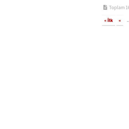
Toplam 16 
« İlk
«
.