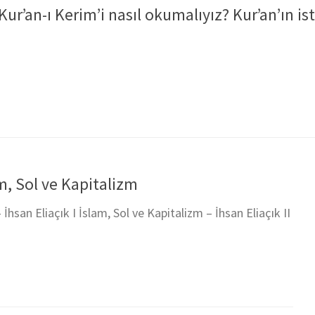
Kur’an-ı Kerim’i nasıl okumalıyız? Kur’an’ın is
am, Sol ve Kapitalizm
 İhsan Eliaçık I İslam, Sol ve Kapitalizm – İhsan Eliaçık II