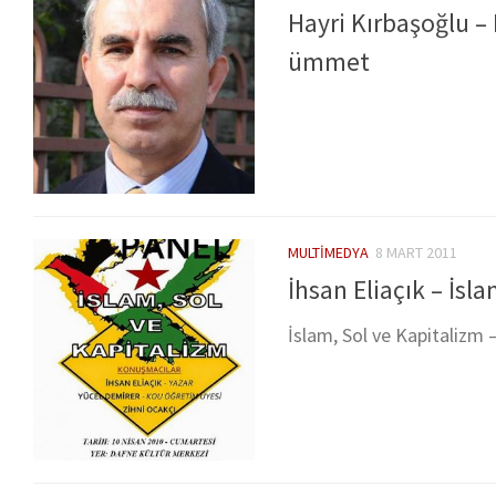
Hayri Kırbaşoğlu – 
ümmet
MULTIMEDYA
8 MART 2011
İhsan Eliaçık – İsl
İslam, Sol ve Kapitalizm –