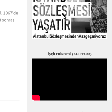
l, 1967’de
8 sonrası
İŞÇILERIN SESI (SALI 19.00)