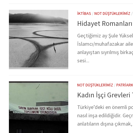
İKTIBAS
/
NOT DÜŞTÜKLERIMIZ
Hidayet Romanları
Geçtiğimiz ay Şule Yükse
İslamcı/muhafazakar aile
anlayıştan sıyrılmış birka
sesi...
NOT DÜŞTÜKLERIMIZ
/
PATRIAR
Kadın İşçi Grevler
Türkiye’deki en önemli po
nasıl inşa edildiğidir. G
anlatıların dışına çıkmak,