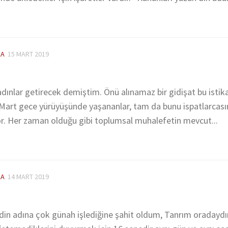
KA
15 MART 2019
adınlar getirecek demiştim. Önü alınamaz bir gidişat bu isti
Mart gece yürüyüşünde yaşananlar, tam da bunu ispatlarcası
r. Her zaman olduğu gibi toplumsal muhalefetin mevcut...
KA
14 MART 2019
 din adına çok günah işlediğine şahit oldum, Tanrım oradayd