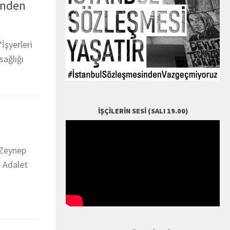
linden
İşyerleri
sağlığı
İŞÇILERIN SESI (SALI 19.00)
 Zeynep
e Adalet