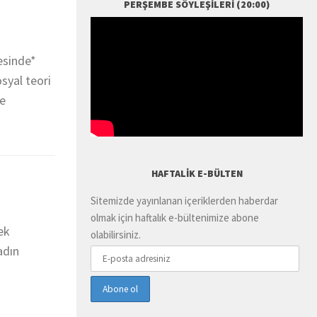
PERŞEMBE SÖYLEŞILERI (20:00)
esinde*
syal teori
le
HAFTALIK E-BÜLTEN
Sitemizde yayınlanan içeriklerden haberdar
olmak için haftalık e-bültenimize abone
ek
olabilirsiniz.
adın