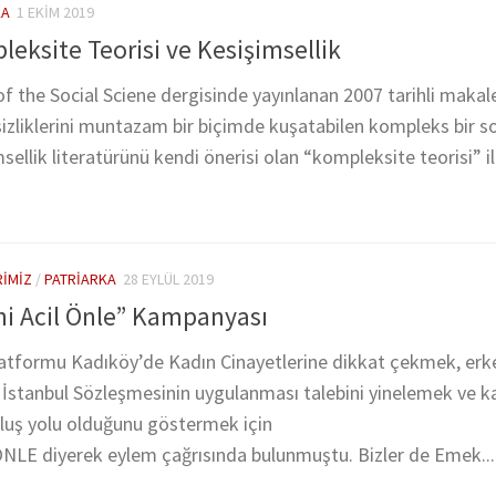
KA
1 EKIM 2019
leksite Teorisi ve Kesişimsellik
of the Social Sciene dergisinde yayınlanan 2007 tarihli makal
izliklerini muntazam bir biçimde kuşatabilen kompleks bir so
msellik literatürünü kendi önerisi olan “kompleksite teorisi” i
RIMIZ
/
PATRIARKA
28 EYLÜL 2019
ni Acil Önle” Kampanyası
Platformu Kadıköy’de Kadın Cinayetlerine dikkat çekmek, erk
, İstanbul Sözleşmesinin uygulanması talebini yinelemek ve k
luş yolu olduğunu göstermek için
NLE diyerek eylem çağrısında bulunmuştu. Bizler de Emek...