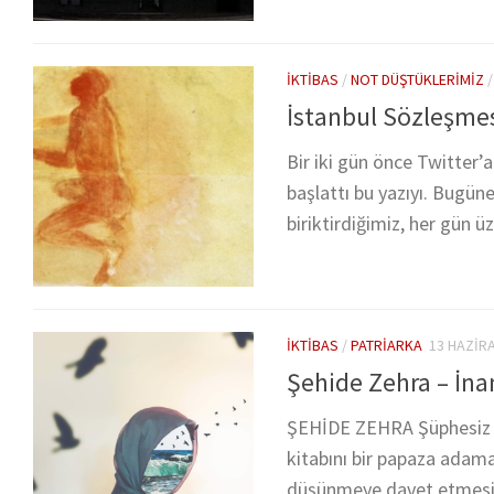
İKTIBAS
/
NOT DÜŞTÜKLERIMIZ
İstanbul Sözleşmes
Bir iki gün önce Twitter’
başlattı bu yazıyı. Bugün
biriktirdiğimiz, her gün üz
İKTIBAS
/
PATRIARKA
13 HAZIR
Şehide Zehra – İna
ŞEHİDE ZEHRA Şüphesiz ki
kitabını bir papaza adamas
düşünmeye davet etmesind