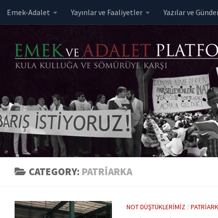
Emek-Adalet
Yayınlar ve Faaliyetler
Yazılar ve Günd
Skip to content
CATEGORY:
PATRIARKA
NOT DÜŞTÜKLERIMIZ
/
PATRIAR