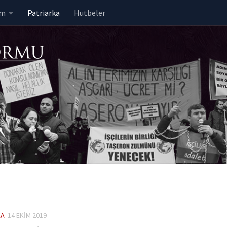
em
Patriarka
Hutbeler
KA
14 EKIM 2019