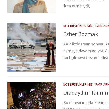
ikna etmeliydi,...
NOT DÜŞTÜKLERIMIZ
/
PATRIAR
Ezber Bozmak
AKP iktidarının sonunu k
akmaya devam ediyor. 8 
tartışılmaya devam ediyo
NOT DÜŞTÜKLERIMIZ
/
PATRIAR
Oradaydım Tanrım
Bu dünyanın erkeklerinin