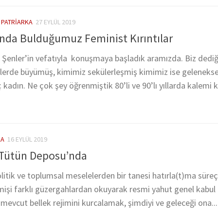
/
PATRIARKA
27 EYLÜL 2019
nda Bulduğumuz Feminist Kırıntılar
l Şenler’in vefatıyla konuşmaya başladık aramızda. Biz dedi
lerde büyümüş, kimimiz sekülerleşmiş kimimiz ise geleneksel
ç kadın. Ne çok şey öğrenmiştik 80’li ve 90’lı yıllarda kalemi 
KA
16 EYLÜL 2019
i Tütün Deposu’nda
litik ve toplumsal meselelerden bir tanesi hatırla(t)ma süreç
eçmişi farklı güzergahlardan okuyarak resmi yahut genel kabu
 mevcut bellek rejimini kurcalamak, şimdiyi ve geleceği ona...