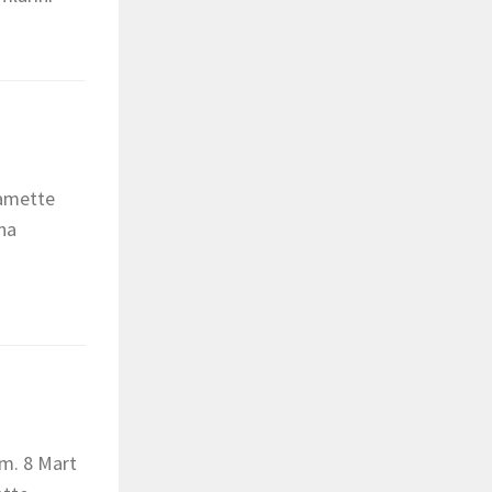
kamette
na
ım. 8 Mart