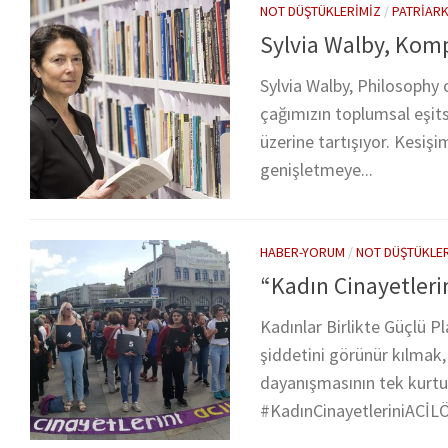
NOT DÜŞTÜKLERIMIZ
/
PATRIAR
Sylvia Walby, Komp
Sylvia Walby, Philosophy 
çağımızın toplumsal eşits
üzerine tartışıyor. Kesişi
genişletmeye...
HABER-YORUM
/
NOT DÜŞTÜKLE
“Kadın Cinayetleri
Kadınlar Birlikte Güçlü 
şiddetini görünür kılmak
dayanışmasının tek kurtu
#KadınCinayetleriniACİLÖ