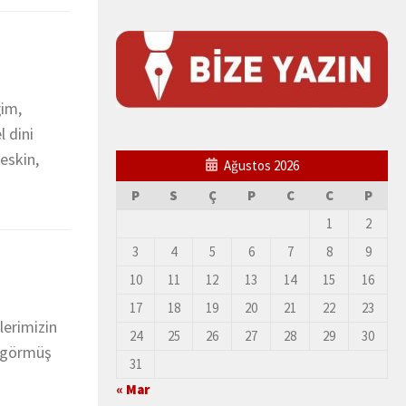
ğim,
 dini
keskin,
Ağustos 2026
P
S
Ç
P
C
C
P
1
2
3
4
5
6
7
8
9
10
11
12
13
14
15
16
17
18
19
20
21
22
23
lerimizin
24
25
26
27
28
29
30
l görmüş
31
« Mar