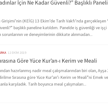
Kadınlar İçin Ne Kadar Güvenli?” Başlıklı Pane
Girişimi’nin (KEİG) 13 Ekim’de Tarih Vakfı’nda gerçekleşen “
enli?” başlıklı paneline katıldım. Panelde iş güvenliği ve işçi 
rın sorunlarının ve deneyimlerinin dikkate alınmadan...
ARKA
12 EKIM 2019
ırasına Göre Yüce Kur’an-ı Kerim ve Meali
fından hazırlanmış nadir meal çalışmalarından biri olan, Ayşa
dirilme Sırasına göre Yüce Kur’an’ı Kerim ve Meali”ni Emek v
nla karşıladık. Tarih boyunca meal çalışmaları...