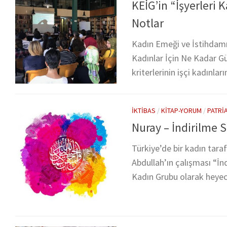
KEİG’in “İşyerleri 
Notlar
Kadın Emeği ve İstihdamı 
Kadınlar İçin Ne Kadar Güv
kriterlerinin işçi kadınla
İKTIBAS
/
KITAP-YORUM
/
PATRI
Nuray – İndirilme S
Türkiye’de bir kadın tara
Abdullah’ın çalışması “İn
Kadın Grubu olarak heyeca