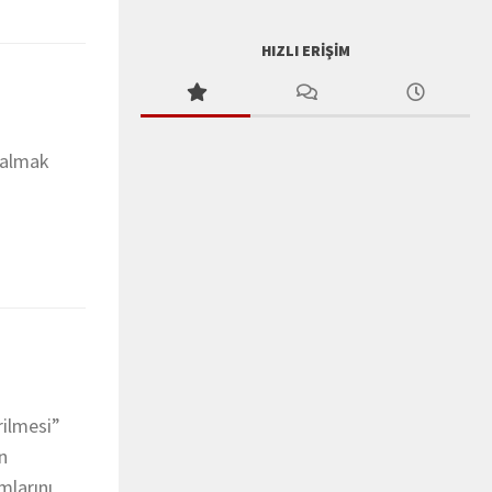
HIZLI ERIŞIM
 kalmak
rilmesi”
n
mlarını