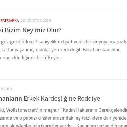
/
PATRIARKA
26 AĞUSTOS 2019
i Bizim Neyimiz Olur?
a göz gezdirirken 7 saniyelik dehşet verici bir vidyoya maruz
e kadar yaşanmış olanlar yetmedi değil. Fakat biz kadınlar,
erine eklediğimiz bir öfkeyle...
AN 2019
nanların Erkek Kardeşliğine Reddiye
, Wollstonecraft’ın meşhur “Kadın Haklarının Gerekçelendi
ında ve o papazı cinsler arasındaki eşitsizliklere dair yenide
e akledenler için işaretler vardır. Kanunları yazan din ada