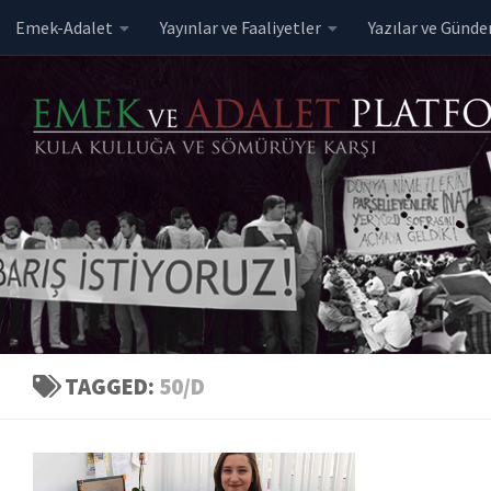
Emek-Adalet
Yayınlar ve Faaliyetler
Yazılar ve Günd
Skip to content
TAGGED:
50/D