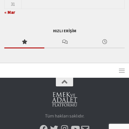
31
« Mar
HIZLI ERIŞIM
Tüm hakları saklıdır.