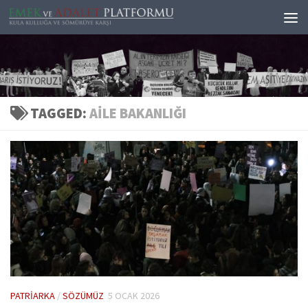
Skip to content
TAGGED:
AILE BAKANLIĞI
PATRIARKA
/
SÖZÜMÜZ
5 OCAK 2026