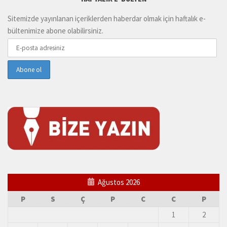
Sitemizde yayınlanan içeriklerden haberdar olmak için haftalık e-
bültenimize abone olabilirsiniz.
Ağustos 2026
P
S
Ç
P
C
C
P
1
2