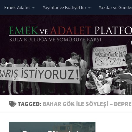
Emek-Adalet
Yayınlar ve Faaliyetler
Yazılar ve Günd
Skip to content
TAGGED:
BAHAR GÖK ILE SÖYLEŞI – DEPR