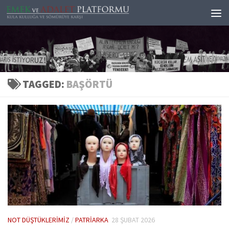
Skip to content
TAGGED:
BAŞÖRTÜ
NOT DÜŞTÜKLERIMIZ
/
PATRIARKA
28 ŞUBAT 2026