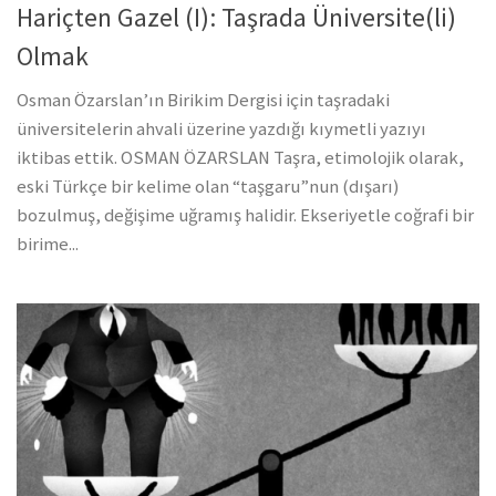
Hariçten Gazel (I): Taşrada Üniversite(li)
Olmak
Osman Özarslan’ın Birikim Dergisi için taşradaki
üniversitelerin ahvali üzerine yazdığı kıymetli yazıyı
iktibas ettik. OSMAN ÖZARSLAN Taşra, etimolojik olarak,
eski Türkçe bir kelime olan “taşgaru”nun (dışarı)
bozulmuş, değişime uğramış halidir. Ekseriyetle coğrafi bir
birime...