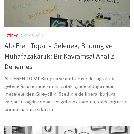
İKTIBAS
7 MAYIS 2019
Alp Eren Topal – Gelenek, Bildung ve
Muhafazakârlık: Bir Kavramsal Analiz
Denemesi
ALP EREN TOPAL Birey mevzuu Türkiye’de sağ ve sol
geleneğin üzerinde zımni ittifak içinde olduğu nadir
meselelerden. Bireycilik, özellikle de liberal burjuva
varyantı, sağda cemaat ve gelenek namına, solda örgüt ve
komün namına sıklıkla...