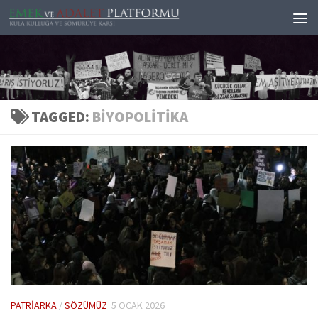
Skip to content
TAGGED:
BIYOPOLITIKA
PATRIARKA
/
SÖZÜMÜZ
5 OCAK 2026