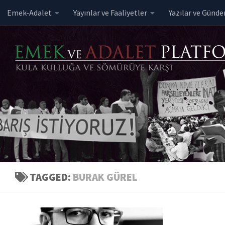
Emek-Adalet
Yayınlar ve Faaliyetler
Yazılar ve Günd
Skip to content
TAGGED:
BURAK GÜREL