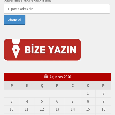
bültenimize abone olabilirsiniz.
Ağustos 2026
P
S
Ç
P
C
C
P
1
2
3
4
5
6
7
8
9
10
11
12
13
14
15
16