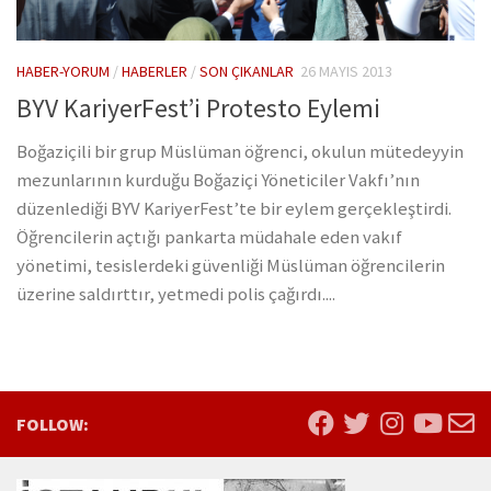
HABER-YORUM
/
HABERLER
/
SON ÇIKANLAR
26 MAYIS 2013
BYV KariyerFest’i Protesto Eylemi
Boğaziçili bir grup Müslüman öğrenci, okulun mütedeyyin
mezunlarının kurduğu Boğaziçi Yöneticiler Vakfı’nın
düzenlediği BYV KariyerFest’te bir eylem gerçekleştirdi.
Öğrencilerin açtığı pankarta müdahale eden vakıf
yönetimi, tesislerdeki güvenliği Müslüman öğrencilerin
üzerine saldırttır, yetmedi polis çağırdı....
FOLLOW: