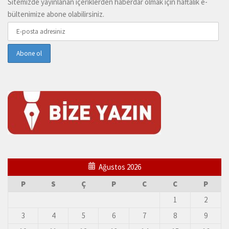
Sitemizde yayınlanan içeriklerden haberdar olmak için haftalık e-
bültenimize abone olabilirsiniz.
Ağustos 2026
P
S
Ç
P
C
C
P
1
2
3
4
5
6
7
8
9