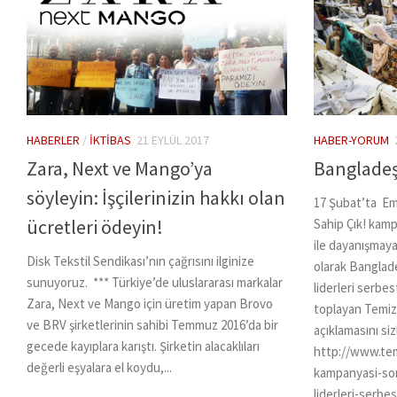
HABERLER
/
İKTIBAS
21 EYLÜL 2017
HABER-YORUM
Zara, Next ve Mango’ya
Bangladeşl
söyleyin: İşçilerinizin hakkı olan
17 Şubat’ta Em
ücretleri ödeyin!
Sahip Çık! kamp
ile dayanışmaya
Disk Tekstil Sendikası’nın çağrısını ilginize
olarak Banglade
sunuyoruz. *** Türkiye’de uluslararası markalar
liderleri serbes
Zara, Next ve Mango için üretim yapan Brovo
toplayan Temiz
ve BRV şirketlerinin sahibi Temmuz 2016’da bir
açıklamasını siz
gecede kayıplara karıştı. Şirketin alacaklıları
http://www.tem
değerli eşyalara el koydu,...
kampanyasi-son
liderleri-serbes