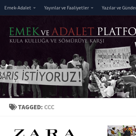
Emek-Adalet
Yayınlar ve Faaliyetler
Yazılar ve Günd
Skip to content
TAGGED:
CCC