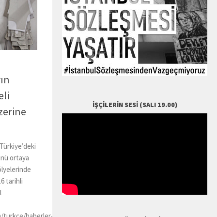
ın
eli
İŞÇILERIN SESI (SALI 19.00)
üzerine
Türkiye’deki
ünü ortaya
ölyelerinde
6 tarihli
l
m/turkce/haberler-