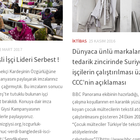
İKTIBAS
25 KASIM 2016
2 MART 2017
Dünyaca ünlü markalar
i İşçi Lideri Serbest !
tedarik zincirinde Suriy
işçilerin çalıştırılması 
ekçi Kardeşinin Özgürlüğüne
anyasını paylaşarak imzalarınız
CCC’nin açıklaması
 çağırmıştık. Bu imzaların sonucu
ş’te tutuklu bulunan işçi
BBC Panorama ekibinin hazırladığı, 
t bırakıldı. Konuya dair imza
çalışma koşullarının en karanlık yüz
 Giysi Kampanyasının
koyan çocuk mültecilerin tekstil at
lerle paylaşıyoruz.
çalıştırılmasını gösteren 24 Ekim 201
izgiysi.org/ozgurluk-
“Çocuk mülteciler Türkiye’de teksti
uc-verdi-bangledesli-isci-
atölyelerinde
t/ Sendikaların,...
çalıştırılıyor”[1]http://www.bbc.co