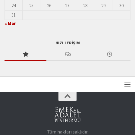
24
25
26
27
28
29
30
31
« Mar
HIZLI ERIŞIM
Tüm hakları saklıdır.