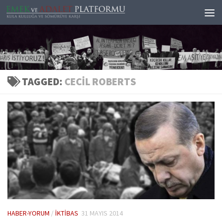
Skip to content
TAGGED:
CECIL ROBERTS
HABER-YORUM
/
İKTIBAS
31 MAYIS 2014