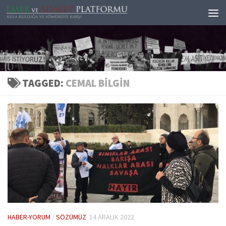
Skip to content
TAGGED:
CEMAL BILGIN
HABER-YORUM
/
SÖZÜMÜZ
14 ARALIK 2022