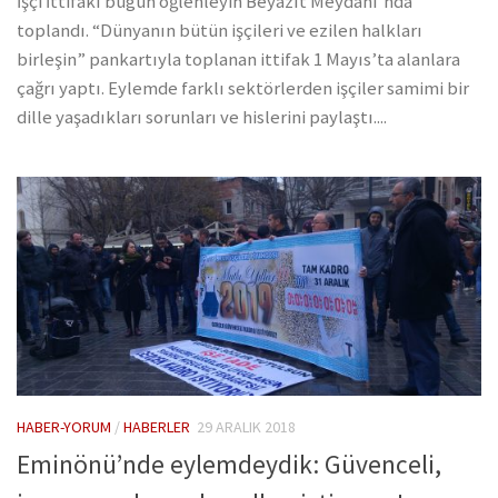
İşçi İttifakı bugün öğlenleyin Beyazıt Meydanı’nda
toplandı. “Dünyanın bütün işçileri ve ezilen halkları
birleşin” pankartıyla toplanan ittifak 1 Mayıs’ta alanlara
çağrı yaptı. Eylemde farklı sektörlerden işçiler samimi bir
dille yaşadıkları sorunları ve hislerini paylaştı....
HABER-YORUM
/
HABERLER
29 ARALIK 2018
Eminönü’nde eylemdeydik: Güvenceli,