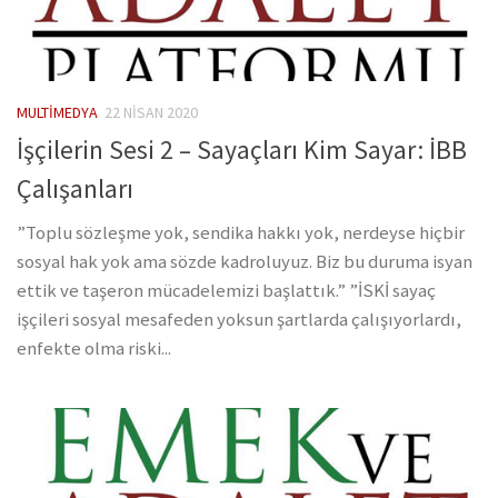
MULTIMEDYA
22 NISAN 2020
İşçilerin Sesi 2 – Sayaçları Kim Sayar: İBB
Çalışanları
”Toplu sözleşme yok, sendika hakkı yok, nerdeyse hiçbir
sosyal hak yok ama sözde kadroluyuz. Biz bu duruma isyan
ettik ve taşeron mücadelemizi başlattık.” ”İSKİ sayaç
işçileri sosyal mesafeden yoksun şartlarda çalışıyorlardı,
enfekte olma riski...