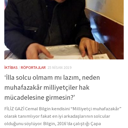
İKTIBAS
/
RÖPORTAJLAR
25 NISAN 2019
‘İlla solcu olmam mı lazım, neden
muhafazakâr milliyetçiler hak
mücadelesine girmesin?’
FİLİZ GAZİ Cemal Bilgin kendisini “Milliyetçi muhafazakâr”
olarak tanımlıyor fakat en iyi arkadaşlarının solcular
olduğunu söylüyor. Bilgin, 2016’da çalıştığı Çapa