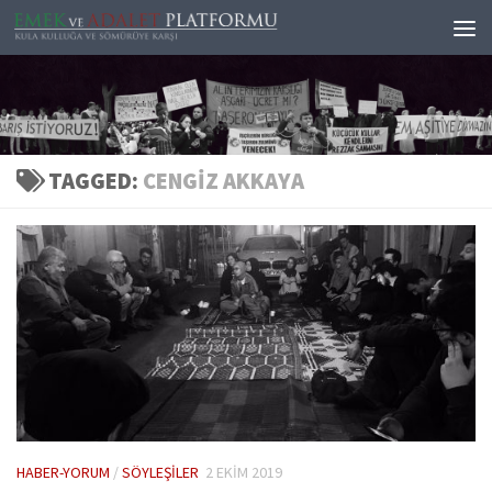
Skip to content
TAGGED:
CENGIZ AKKAYA
HABER-YORUM
/
SÖYLEŞILER
2 EKIM 2019