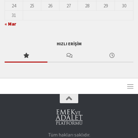
24
25
26
27
28
29
30
31
« Mar
HIZLI ERIŞIM
Tüm hakları saklıdır.