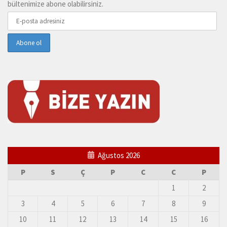
bültenimize abone olabilirsiniz.
Ağustos 2026
P
S
Ç
P
C
C
P
1
2
3
4
5
6
7
8
9
10
11
12
13
14
15
16