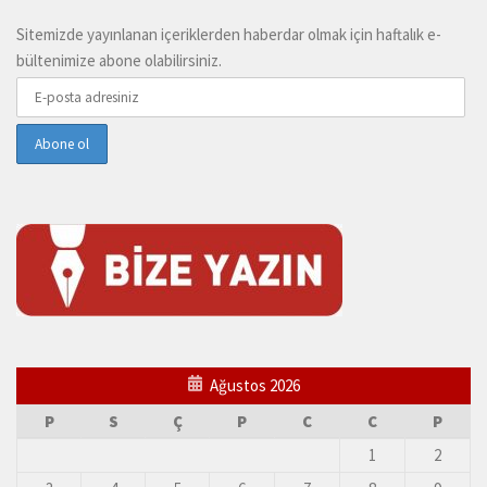
Sitemizde yayınlanan içeriklerden haberdar olmak için haftalık e-
bültenimize abone olabilirsiniz.
Ağustos 2026
P
S
Ç
P
C
C
P
1
2