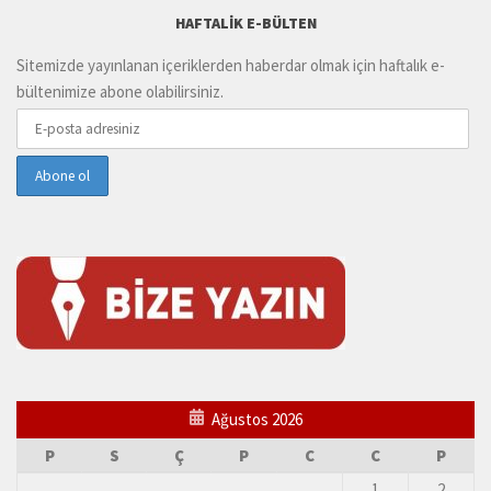
HAFTALIK E-BÜLTEN
Sitemizde yayınlanan içeriklerden haberdar olmak için haftalık e-
bültenimize abone olabilirsiniz.
Ağustos 2026
P
S
Ç
P
C
C
P
1
2