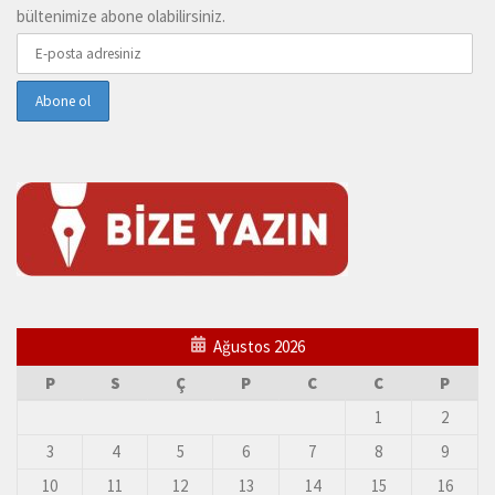
bültenimize abone olabilirsiniz.
Ağustos 2026
P
S
Ç
P
C
C
P
1
2
3
4
5
6
7
8
9
10
11
12
13
14
15
16