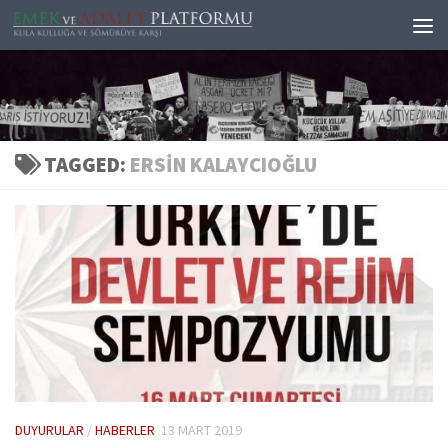
Skip to content
TAGGED:
ERSIN KALAYCIOĞLU
DUYURULAR
/
HABERLER
13 MART 2019