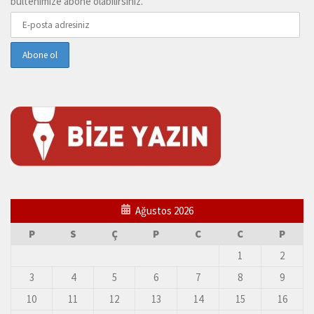
bültenimize abone olabilirsiniz.
Ağustos 2026
P
S
Ç
P
C
C
P
1
2
3
4
5
6
7
8
9
10
11
12
13
14
15
16