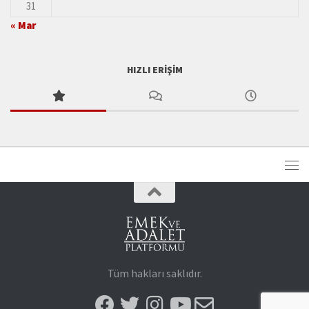
31
« Mar
HIZLI ERIŞIM
Tüm hakları saklıdır.