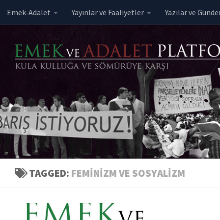
Emek-Adalet
Yayınlar ve Faaliyetler
Yazılar ve Günd
Skip to content
TAGGED:
FEMINIZM VE SOSYALIZM