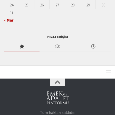
24
25
26
27
28
29
30
31
« Mar
HIZLI ERIŞIM
Tüm hakları saklıdır.