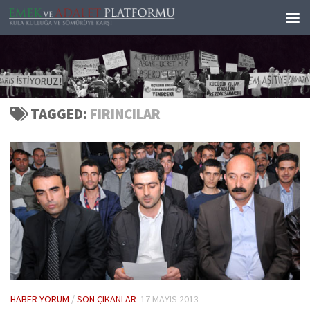
Skip to content
TAGGED:
FIRINCILAR
HABER-YORUM
/
SON ÇIKANLAR
17 MAYIS 2013