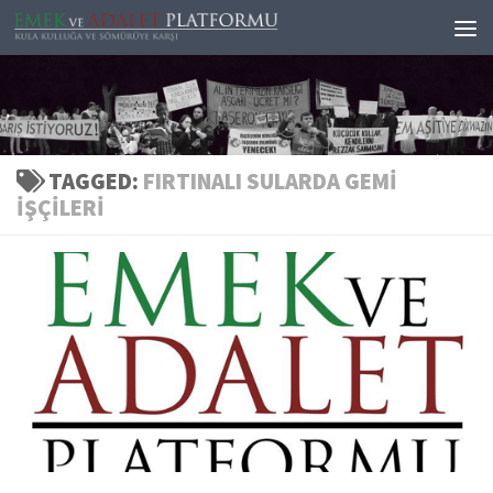
Skip to content
TAGGED:
FIRTINALI SULARDA GEMI
İŞÇILERI