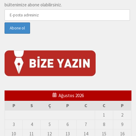
bültenimize abone olabilirsiniz.
Ağustos 2026
P
S
Ç
P
C
C
P
1
2
3
4
5
6
7
8
9
10
11
12
13
14
15
16