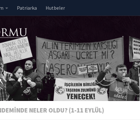
em
Patriarka
Hutbeler
DEMINDE NELER OLDU? (1-11 EYLÜL)