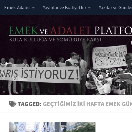
Emek-Adalet
Yayınlar ve Faaliyetler
Yazılar ve Günd
Skip to content
TAGGED:
GEÇTIĞIMIZ İKI HAFTA EMEK GÜN