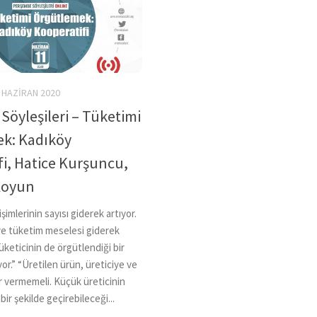
 HAZIRAN 2020
Söyleşileri – Tüketimi
k: Kadıköy
fi, Hatice Kurşuncu,
Koyun
şimlerinin sayısı giderek artıyor.
ve tüketim meselesi giderek
üketicinin de örgütlendiği bir
yor.” “Üretilen ürün, üreticiye ve
r vermemeli. Küçük üreticinin
bir şekilde geçirebileceği...