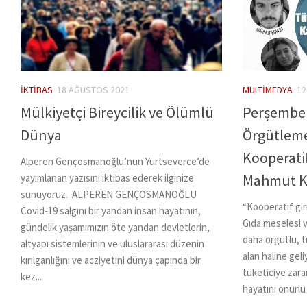
İKTIBAS
18 AĞUSTOS 2021
MULTIMEDYA
12
Mülkiyetçi Bireycilik ve Ölümlü
Perşembe 
Dünya
Örgütleme
Kooperati
Alperen Gençosmanoğlu’nun Yurtseverce’de
Mahmut 
yayımlanan yazısını iktibas ederek ilginize
sunuyoruz. ALPEREN GENÇOSMANOĞLU
“Kooperatif giri
Covid-19 salgını bir yandan insan hayatının,
Gıda meselesi 
gündelik yaşamımızın öte yandan devletlerin,
daha örgütlü, t
altyapı sistemlerinin ve uluslararası düzenin
alan haline geli
kırılganlığını ve acziyetini dünya çapında bir
tüketiciye zara
kez...
hayatını onurlu 