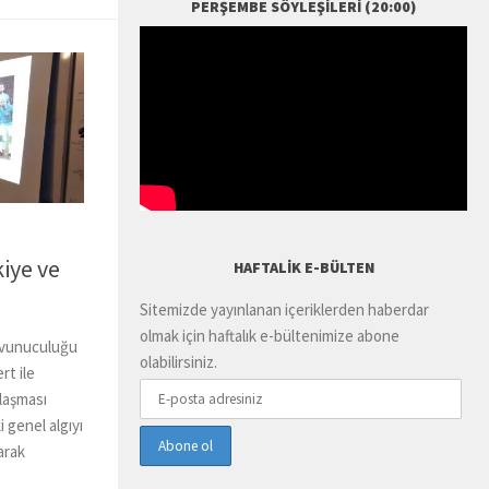
PERŞEMBE SÖYLEŞILERI (20:00)
kiye ve
HAFTALIK E-BÜLTEN
Sitemizde yayınlanan içeriklerden haberdar
olmak için haftalık e-bültenimize abone
Savunuculuğu
olabilirsiniz.
rt ile
nlaşması
 genel algıyı
arak