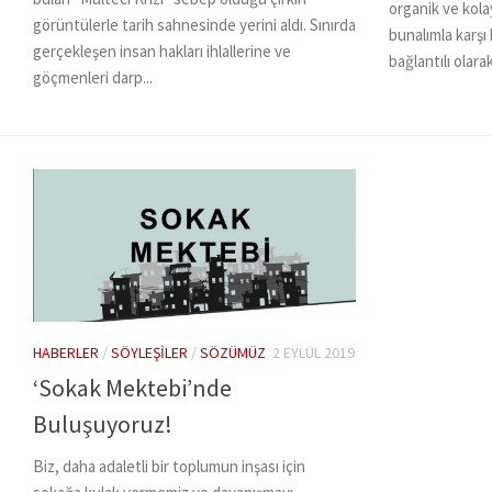
organik ve kola
görüntülerle tarih sahnesinde yerini aldı. Sınırda
bunalımla karşı 
gerçekleşen insan hakları ihlallerine ve
bağlantılı olar
göçmenleri darp...
HABERLER
/
SÖYLEŞILER
/
SÖZÜMÜZ
2 EYLÜL 2019
‘Sokak Mektebi’nde
Buluşuyoruz!
Biz, daha adaletli bir toplumun inşası için