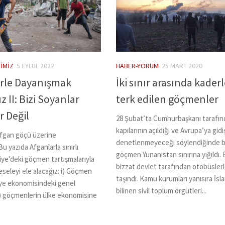
IMIZ
5 EYLÜL 2022
HABER-YORUM
25 MART 2020
rle Dayanışmak
İki sınır arasında kader
 II: Bizi Soyanlar
terk edilen göçmenler
 Değil
28 Şubat’ta Cumhurbaşkanı tarafınd
kapılarının açıldığı ve Avrupa’ya gidi
fgan göçü üzerine
denetlenmeyeceği söylendiğinde b
u yazıda Afganlarla sınırlı
göçmen Yunanistan sınırına yığıldı. B
iye’deki göçmen tartışmalarıyla
bizzat devlet tarafından otobüsler
i meseleyi ele alacağız: i) Göçmen
taşındı. Kamu kurumları yanısıra İsla
ye ekonomisindeki genel
bilinen sivil toplum örgütleri...
) göçmenlerin ülke ekonomisine