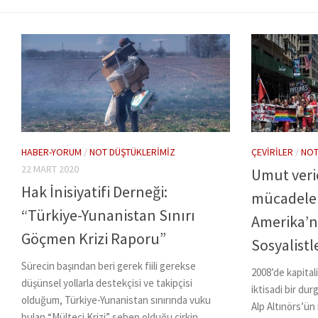
HABER-YORUM
/
NOT DÜŞTÜKLERIMIZ
ÇEVIRILER
/
NOT
22 MART 2020
Umut veric
Hak İnisiyatifi Derneği:
mücadele 
“Türkiye-Yunanistan Sınırı
Amerika’n
Göçmen Krizi Raporu”
Sosyalistl
Sürecin başından beri gerek fiili gerekse
2008’de kapitali
düşünsel yollarla destekçisi ve takipçisi
iktisadi bir du
olduğum, Türkiye-Yunanistan sınırında vuku
Alp Altınörs’ün
bulan “Mülteci Krizi” sebep olduğu çirkin