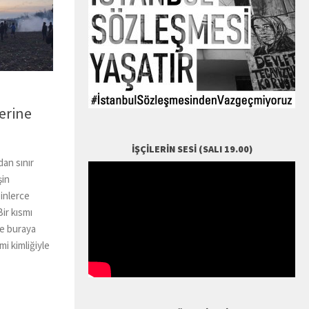
lerine
İŞÇILERIN SESI (SALI 19.00)
an sınır
şin
inlerce
ir kısmı
le buraya
mi kimliğiyle