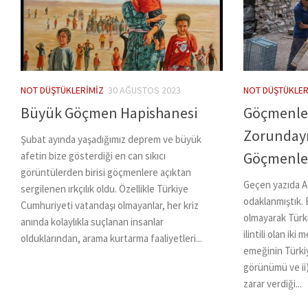
NOT DÜŞTÜKLERIMIZ
30 AĞUSTOS 2023
NOT DÜŞTÜKLER
Büyük Göçmen Hapishanesi
Göçmenle
Zorundayız
Şubat ayında yaşadığımız deprem ve büyük
Göçmenler
afetin bize gösterdiği en can sıkıcı
görüntülerden birisi göçmenlere açıktan
Geçen yazıda A
sergilenen ırkçılık oldu. Özellikle Türkiye
odaklanmıştık. B
Cumhuriyeti vatandaşı olmayanlar, her kriz
olmayarak Türk
anında kolaylıkla suçlanan insanlar
ilintili olan ik
olduklarından, arama kurtarma faaliyetleri...
emeğinin Türki
görünümü ve ii
zarar verdiği...