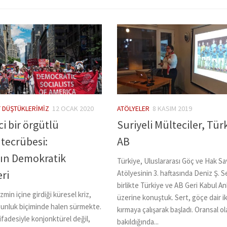
 DÜŞTÜKLERIMIZ
12 OCAK 2020
ATÖLYELER
8 KASIM 2019
i bir örgütlü
Suriyeli Mülteciler, Tür
tecrübesi:
AB
ın Demokratik
Türkiye, Uluslararası Göç ve Hak 
eri
Atölyesinin 3. haftasında Deniz Ş. Se
birlikte Türkiye ve AB Geri Kabul A
zmin içine girdiği küresel kriz,
üzerine konuştuk. Sert, göçe dair iki
rgunluk biçiminde halen sürmekte.
kırmaya çalışarak başladı. Oransal ol
 ifadesiyle konjonktürel değil,
bakıldığında...