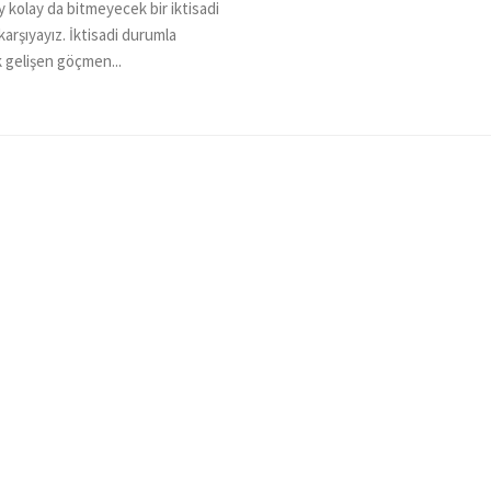
y kolay da bitmeyecek bir iktisadi
karşıyayız. İktisadi durumla
ak gelişen göçmen...