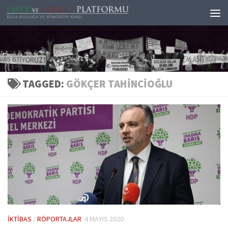
Skip to content
TAGGED:
GÖKÇER TAHINCIOĞLU
İKTIBAS
/
RÖPORTAJLAR
4 MAYIS 2020