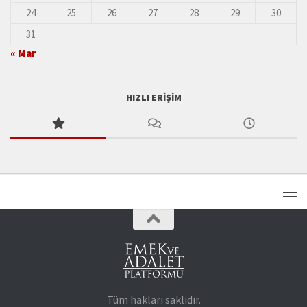
24
25
26
27
28
29
30
31
« Mar
HIZLI ERIŞIM
Tüm hakları saklıdır.