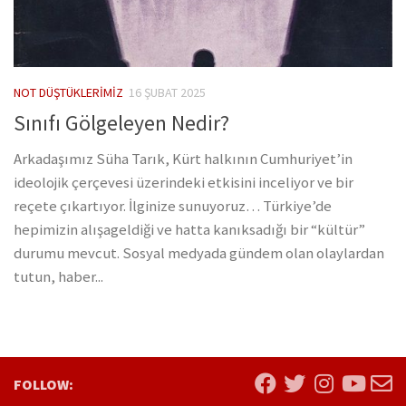
NOT DÜŞTÜKLERIMIZ
16 ŞUBAT 2025
Sınıfı Gölgeleyen Nedir?
Arkadaşımız Süha Tarık, Kürt halkının Cumhuriyet’in
ideolojik çerçevesi üzerindeki etkisini inceliyor ve bir
reçete çıkartıyor. İlginize sunuyoruz… Türkiye’de
hepimizin alışageldiği ve hatta kanıksadığı bir “kültür”
durumu mevcut. Sosyal medyada gündem olan olaylardan
tutun, haber...
FOLLOW: