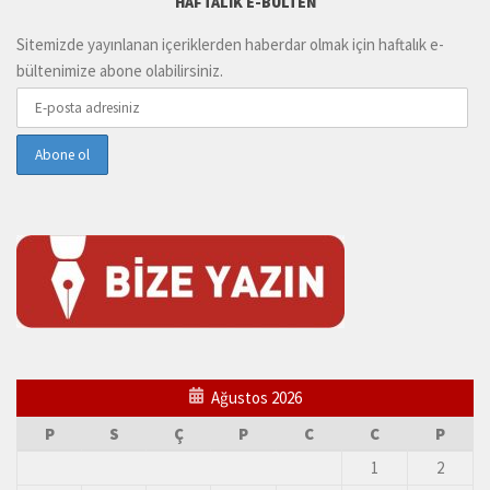
HAFTALIK E-BÜLTEN
Sitemizde yayınlanan içeriklerden haberdar olmak için haftalık e-
bültenimize abone olabilirsiniz.
Ağustos 2026
P
S
Ç
P
C
C
P
1
2