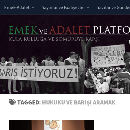
Emek-Adalet
Yayınlar ve Faaliyetler
Yazılar ve Günd
Skip to content
TAGGED:
HUKUKU VE BARIŞI ARAMAK