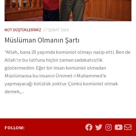
NOT DÜŞTÜKLERIMIZ
17 ŞUBAT 2016
Müslüman Olmanın Şartı
“Allah, bana 20 yaşımda komünist olmayı nasip etti. Ben de
Allah’ın bu lütfuna hiçbir zaman sadakatsizlik
göstermedim. Eğer bir insan komünist olmadan
Müslümansa bu insanın Ümmet-i Muhammed’e
yapmayacağı kötülük yoktur. Çünkü komünist olmak
demek,...
FOLLOW: