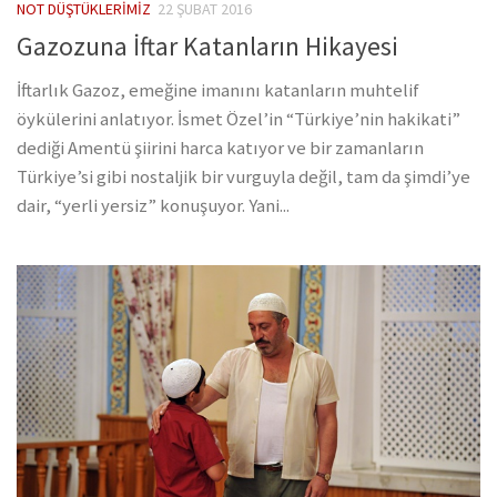
NOT DÜŞTÜKLERIMIZ
22 ŞUBAT 2016
Gazozuna İftar Katanların Hikayesi
İftarlık Gazoz, emeğine imanını katanların muhtelif
öykülerini anlatıyor. İsmet Özel’in “Türkiye’nin hakikati”
dediği Amentü şiirini harca katıyor ve bir zamanların
Türkiye’si gibi nostaljik bir vurguyla değil, tam da şimdi’ye
dair, “yerli yersiz” konuşuyor. Yani...