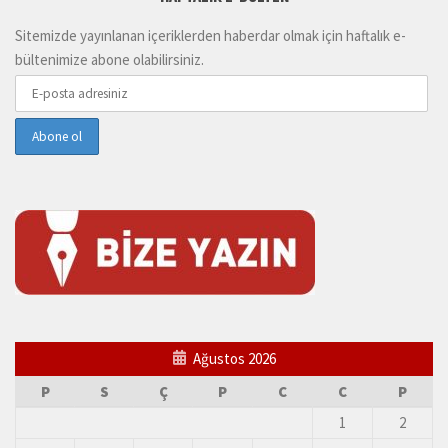
Sitemizde yayınlanan içeriklerden haberdar olmak için haftalık e-
bültenimize abone olabilirsiniz.
Ağustos 2026
P
S
Ç
P
C
C
P
1
2