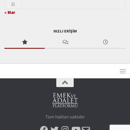
31
« Mar
HIZLI ERIŞIM
Tüm hakları saklıdır.