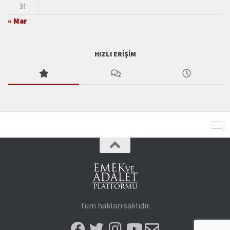
31
« Mar
HIZLI ERIŞIM
Tüm hakları saklıdır.