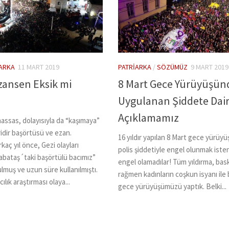
IARKA
11 MART 2019
PATRIARKA
/
SÖZÜMÜZ
9 MART 2019
zansen Eksik mi
8 Mart Gece Yürüyüşün
Uygulanan Şiddete Dai
Açıklamamız
hassas, dolayısıyla da “kaşımaya”
idir başörtüsü ve ezan.
16 yıldır yapılan 8 Mart gece yürüyü
irkaç yıl önce, Gezi olayları
polis şiddetiyle engel olunmak iste
Kabataş´taki başörtülü bacımız”
engel olamadılar! Tüm yıldırma, bas
lmuş ve uzun süre kullanılmıştı.
rağmen kadınların coşkun isyanı ile b
lık araştırması olaya...
gece yürüyüşümüzü yaptık. Belki...