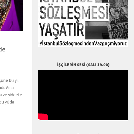
de
r
İŞÇILERIN SESI (SALI 19.00)
şüne bu yıl
ndi. Ama
kı ve şiddete
u yıl da