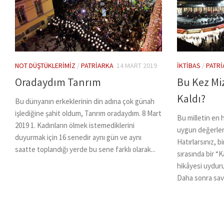
NOT DÜŞTÜKLERIMIZ
/
PATRIARKA
14 MART 2019
İKTIBAS
/
PATR
Oradaydım Tanrım
Bu Kez Mi
Kaldı?
Bu dünyanın erkeklerinin din adına çok günah
işlediğine şahit oldum, Tanrım oradaydım. 8 Mart
Bu milletin en 
2019 1. Kadınların ölmek istemediklerini
uygun değerler
duyurmak için 16 senedir aynı gün ve aynı
Hatırlarsınız, b
saatte toplandığı yerde bu sene farklı olarak...
sırasında bir “
hikâyesi uyduru
Daha sonra savcı