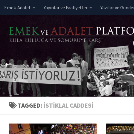
Emek-Adalet
Yayınlar ve Faaliyetler
Yazılar ve Günd
Skip to content
TAGGED:
İSTIKLAL CADDESI