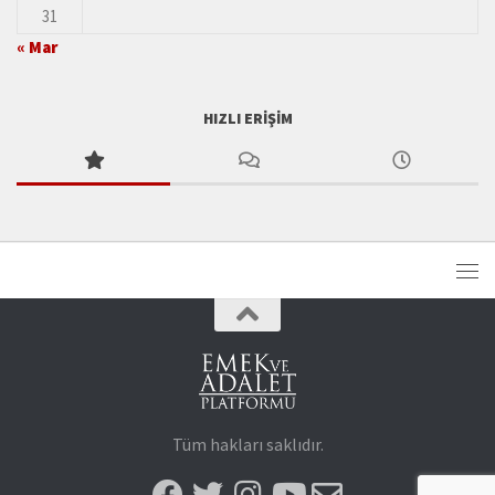
31
« Mar
HIZLI ERIŞIM
Tüm hakları saklıdır.