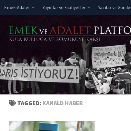
Emek-Adalet
Yayınlar ve Faaliyetler
Yazılar ve Günd
Skip to content
TAGGED:
KANALD HABER