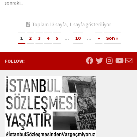
sonraki...
Toplam 13 sayfa, 1. sayfa gösteriliyor.
1
2
3
4
5
...
10
...
»
Son »
FOLLOW: