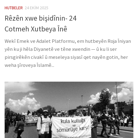
HUTBELER
24 EKIM 2025
Rêzên xwe bişidînin- 24
Cotmeh Xutbeya Înê
Wekî Emek ve Adalet Platformu, em hutbeyên Roja Îniyan
yên ku ji hêla Diyanetê ve têne xwendin — û ku li ser
pirsgirêkên civakî û meseleya siyasî qet nayên gotin, her
weha şîroveya Îslamê...