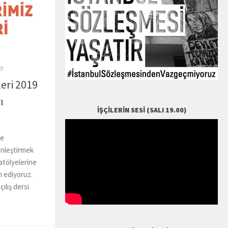
9
eri 2019
ı
İŞÇILERIN SESI (SALI 19.00)
ve
inleştirmek
 atölyelerine
m ediyoruz.
çılış dersi