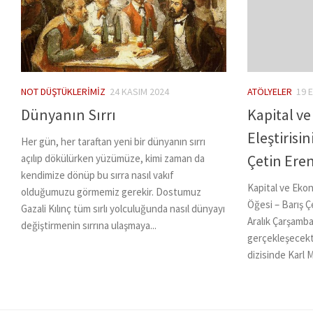
NOT DÜŞTÜKLERIMIZ
24 KASIM 2024
ATÖLYELER
19 
Dünyanın Sırrı
Kapital ve
Eleştirisi
Her gün, her taraftan yeni bir dünyanın sırrı
Çetin Ere
açılıp dökülürken yüzümüze, kimi zaman da
kendimize dönüp bu sırra nasıl vakıf
Kapital ve Ekon
olduğumuzu görmemiz gerekir. Dostumuz
Öğesi – Barış Ç
Gazali Kılınç tüm sırlı yolculuğunda nasıl dünyayı
Aralık Çarşamba,
değiştirmenin sırrına ulaşmaya...
gerçekleşecekti
dizisinde Karl M