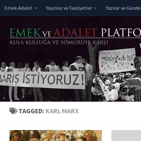
Emek-Adalet
Yayınlar ve Faaliyetler
Yazılar ve Günd
Skip to content
TAGGED:
KARL MARX