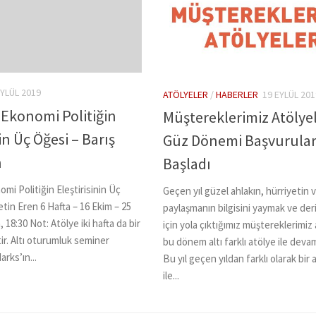
EYLÜL 2019
ATÖLYELER
/
HABERLER
19 EYLÜL 201
 Ekonomi Politiğin
Müştereklerimiz Atölyel
nin Üç Öğesi – Barış
Güz Dönemi Başvurular
n
Başladı
omi Politiğin Eleştirisinin Üç
Geçen yıl güzel ahlakın, hürriyetin 
etin Eren 6 Hafta – 16 Ekim – 25
paylaşmanın bilgisini yaymak ve der
 18:30 Not: Atölye iki hafta da bir
için yola çıktığımız müştereklerimiz
r. Altı oturumluk seminer
bu dönem altı farklı atölye ile deva
arks’ın...
Bu yıl geçen yıldan farklı olarak bir a
ile...