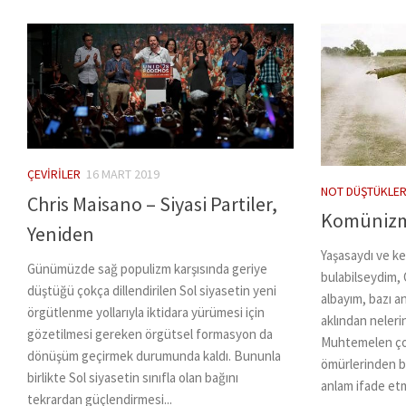
ÇEVIRILER
16 MART 2019
NOT DÜŞTÜKLER
Chris Maisano – Siyasi Partiler,
Komünizm
Yeniden
Yaşasaydı ve ke
Günümüzde sağ populizm karşısında geriye
bulabilseydim, 
düştüğü çokça dillendirilen Sol siyasetin yeni
albayım, bazı a
örgütlenme yollarıyla iktidara yürümesi için
aklından neleri
gözetilmesi gereken örgütsel formasyon da
Muhtemelen çok
dönüşüm geçirmek durumunda kaldı. Bununla
ömürlerinden ba
birlikte Sol siyasetin sınıfla olan bağını
anlam ifade etm
tekrardan güçlendirmesi...