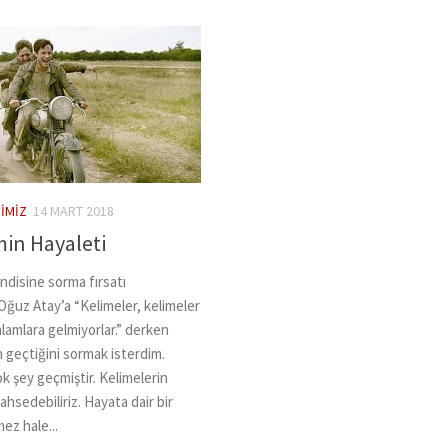
IMIZ
14 MART 2018
in Hayaleti
ndisine sorma fırsatı
Oğuz Atay’a “Kelimeler, kelimeler
nlamlara gelmiyorlar.” derken
n geçtiğini sormak isterdim.
 şey geçmiştir. Kelimelerin
hsedebiliriz. Hayata dair bir
ez hale...