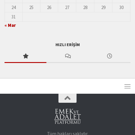
24
25
26
27
28
29
30
31
« Mar
HIZLI ERIŞIM
Tüm hakları saklıdır.