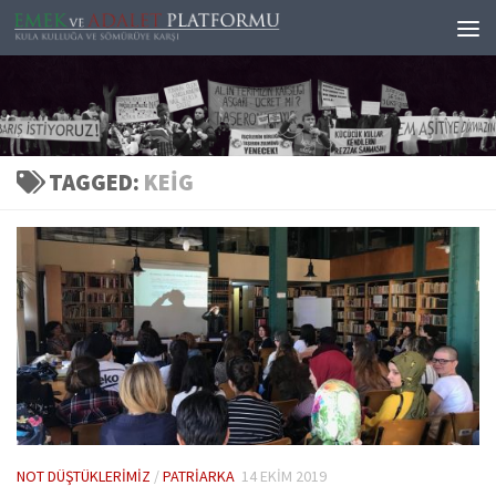
Skip to content
TAGGED:
KEIG
NOT DÜŞTÜKLERIMIZ
/
PATRIARKA
14 EKIM 2019